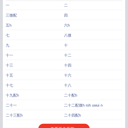
一
二
三微配
四
五h
六h
七
八微
九
十
十一
十二
十三
十四
十五
十六
十七
十八
十九配h
二十配h
二十一
二十二配微h roh uwui n
二十三配h
二十四配h