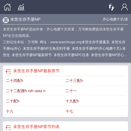
末世生存手册NP
开心地磨个爪
/著
末世生存手册NP是由作者：开心地磨个爪所著，万书阁免费提供末世生存手册
NP全文在线阅读。
三秒记住本站：万书阁 网址：www.wanshuge.org
末世生存手册夏至
末世生存
手册np开心
末世生存手册NP主角买到手册
末世生存手册NP(开心地磨个爪)-末
世生
末世生存手册NP最新章节
末世生存手册NPC任务
末世生存手册NP开心地
磨个爪 著
末世生存手册NPby
末世生存手册np免费阅读
末世生存手册NP_开心
地磨个爪
末世生存手册NP 开心地磨个爪
末世生存手册开心地磨个爪
末世生存
末世生存手册NP
最新章节
手册NP全文阅读_
万人嫌末世生存手册np
末世生存手册nph
末世生存手册NP
二十四配h
二十三配h
作者开心地磨
末世生存手册NPTXT
末世生存手册NP作者开心地磨个爪
末世生
存手册by公子沄
末世生存手册NP夏至
末世生存手册NP笔趣阁
末世生存手册 公
二十二配微h roh uwui n
二十一
子沄
末世生存手册NP开心地磨个爪
万人迷反派的末世生存手册np
末世生存手
册NP_开心地磨个爪_书文
末世生存手册NP_
末世生存手册(NP)
末世生存手册
二十配h
十九配h
漫画
末世生存手册NP_开心地磨个爪_智能
末世生存手册np夏至(开心地磨个
十八
十七
爪)
末世生存手册np笔趣阁最新章节内容
末世生存手册NP_最新章节_(十三)_末
世
末世生存手册np夏至
末世生存手册NP
章节列表