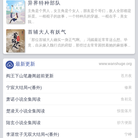
异界特种部队
主角是个男人，女主角是个女人，朋友是个哥们，敌人全部都是
坏蛋。一根棍子的故事，一个特种兵的穿越。一棍在手，美女
我...
首辅大人有妖气
「那位首辅大人确实一身正气啊。」冯嫣最近常常这么想。毕
竟，自从嫁入魏行贞的府邸，那些过去常常困扰着她的麻烦事...
最新更新
www.wanshuge.org
阎王下山笔趣阁超前更新
苍月夜
宁宸大结局+(番外)
修果
萧诺小说全集阅读
鱼初见
楚凌天小说全集阅读
惊蛰落月
陆玄小说全集阅读
炒方便面
李湛世子无双大结局+(番外)
宁峥