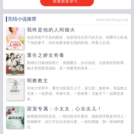
查看更多章节...
完结小说推荐
www.wanshuge.org
我终是他的人间烟火
他是我遥不可及的眼前，也是我近在咫尺的天边。我费尽心机成
了他的妻子，却在他逐渐眷念我的时候，带着儿女洒...
重生之娇女有毒
新婚次日被诬陷而亡，换颜重生，步步追凶。当真相层层剥离，
她才发现那场诬陷，是一场蓄意的谋杀。...
明教教主
武侠大世界中，重生为阳顶天义子，谋九阳，炼乾坤，登临教主
宝座！一统西域，争霸中原，一世称尊！无敌天下！如果您喜
欢...
甜宠专属：小太太，心尖尖儿！
被离婚后的苏若浅，一提到前夫叶暮深，就恨得牙根直痒痒儿！
结婚两年，自己不仅仅未损分毫，一直到离婚，那一层保鲜膜
还...