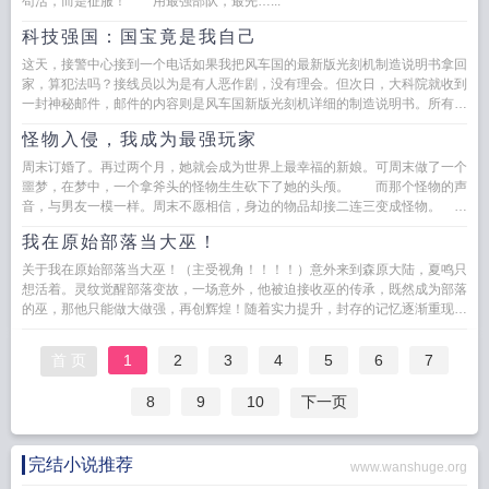
苟活，而是征服！ 用最强部队，最先…...
科技强国：国宝竟是我自己
这天，接警中心接到一个电话如果我把风车国的最新版光刻机制造说明书拿回
家，算犯法吗？接线员以为是有人恶作剧，没有理会。但次日，大科院就收到
一封神秘邮件，邮件的内容则是风车国新版光刻机详细的制造说明书。所有的
院士全都懵了。数天后，...
怪物入侵，我成为最强玩家
周末订婚了。再过两个月，她就会成为世界上最幸福的新娘。可周末做了一个
噩梦，在梦中，一个拿斧头的怪物生生砍下了她的头颅。 而那个怪物的声
音，与男友一模一样。周末不愿相信，身边的物品却接二连三变成怪物。
毛…...
我在原始部落当大巫！
关于我在原始部落当大巫！（主受视角！！！！）意外来到森原大陆，夏鸣只
想活着。灵纹觉醒部落变故，一场意外，他被迫接收巫的传承，既然成为部落
的巫，那他只能做大做强，再创辉煌！随着实力提升，封存的记忆逐渐重现，
他成了全部落的...
首 页
1
2
3
4
5
6
7
8
9
10
下一页
完结小说推荐
www.wanshuge.org