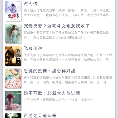
逆刃传
关于逆刃传龙蛟大战中，战神一族覆灭，其唯一一脉不幸遗失。
生于压迫之中，也自当心比天高。八岁习武，小龙历经磨难终...
宠妾灭妻？这宅斗文炮灰我罩了
穿越重生宠妾灭妻？这宅斗文炮灰我罩了作者伴树花开完结番
外 克己复礼监国太子×娇纵明艳侯门嫡...
飞狐传说
关于飞狐传说奉命前往边境伏击跨境贩毒头脑人物，不料中了埋
伏。飞狐支队长陈景辉独自一人引开毒贩，结果坠崖身亡。可...
恶魔的蜜糖：甜心你好甜
关于恶魔的蜜糖甜心你好甜肖甜馨和路星燃相遇，宛如超新星爆
炸。第一次，因为一碗豆花，她被他夺走初吻。第二次，因...
婚不可欺：总裁大人放过我
一不小心惹上腹黑旧情人怎么办在线等，挺急的！...
西游之天蓬归来