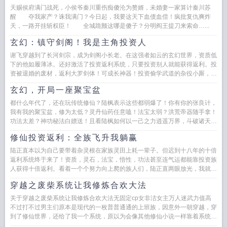
天赐侯府满门战死，小侯爷秦川重伤痴傻沦为赘婿，未婚妻一家算计秦川苏
醒 夺我家产？诛我满门？今日起，我要这天下血债血偿！疯批复仇爽炸
天，一路开挂斩权臣！ 全城跪颤这哪是傻子？分明阎王提刀来索命…...
玄幻：镇守剑阁！我是主角投资人
谢飞穿越到了长河剑宗，成为剑阁小长老。在这强者如云的玄幻世界，资质低
下的他如履薄冰。还好激活了投资返利系统，只要投资别人就能获得返利。投
资被退婚的废材，返利大罗剑体！可成长神器！投资偷学武道的杂役小厮，返
利无上剑典！返璞归...
玄幻，开局一座聚宝盆
都什么年代了，还在玩传统修仙？陆枫表示这些都弱爆了！你有你的张良计，
我有我的聚宝盆，修为太低？灵丹仙药任意嗑！法宝太弱？洪荒帝器随手拿！
功法太差？神功秘法白嫖送！且看陆枫如何以一己之力逍遥万界，斗破诸天，
问鼎至尊！...
修仙投资返利：全族飞升我躺赢
陆正直本以为自己要带着杂灵根在家族灵田上耗一辈子。但迟到十八年的十倍
返利系统终于来了！资质，灵石，法宝，悟性，功法甚至连气运都能靠投资族
人获得十倍返利。看着一个个努力向上爬的族人们，陆正直两眼放光，我就喜
欢你们这积极向上的样子。...
穿越之废柴系统让我修炼合欢大法
关于穿越之废柴系统让我修炼合欢大法无固定cp女非洁女主万人迷武力值高
不过打不过男主们原本是现代的一枚普普通通的上班族，因意外一朝穿越，穿
到了修仙世界，还给了我一个系统，原以为会像其他修仙小说一样靠着系统会
给的奖励...