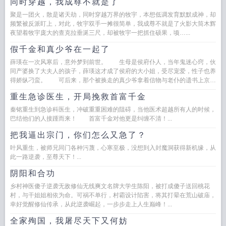
同时穿越，我成尊不就是了
聚是一团火，散是诸天劫，同时穿越万界的牧宇，本想低调发育默默成神，却
频繁被反派盯上，对此，牧宇双手一摊很简单，我成尊不就是了火影大筒木辉
夜望着牧宇庞大的查克拉垂涎三尺，却被牧宇一把抓住硕果，顷…...
假千金和真少爷在一起了
薛瑛在一次风寒后，意外梦到前世。 生母是侯府仆人，当年鬼迷心窍，伙
同产婆换了大夫人的孩子，薛瑛这才成了侯府的大小姐，受尽宠爱，性子也养
得娇纵刁蛮。 可后来，那个被换走的真少爷拿着信物与老仆的遗书上京认
亲，一家人终于相认，薛瑛怕自...
重生急诊医生，开局挽救首富千金
秦铭重生到急诊科医生，冲破重重困难的阻碍，当他医术超越所有人的时候，
巴结他们的人接踵而来！ 首富千金对他更是纠缠不清！...
把我逼出宗门，你们怎么又急了？
叶风重生，被师兄同门各种污蔑，心寒至极，没想到入封魔洞获得新机缘，从
此一路逆袭，至尊天下！...
阴阳和合功
乡村神医傻子逆袭无敌修仙无线爽文名牌大学生陈阳，被打成傻子送回桃花
村，与干姐姐相依为命。可祸不单行，村霸设计陷害，将其打晕在荒山破庙，
幸好觉醒修仙传承，从此逆袭崛起，一步步走上人生巅峰！...
全家殉国，我屠尽天下又何妨