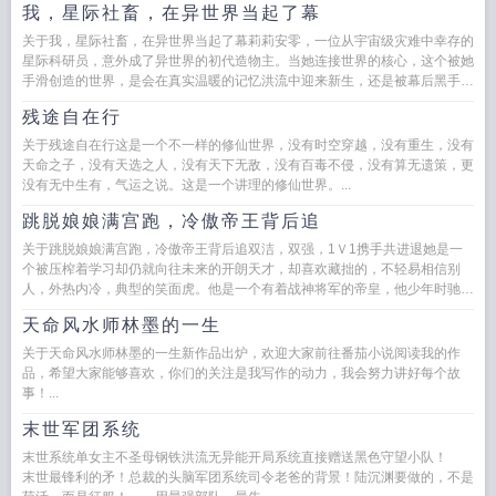
我，星际社畜，在异世界当起了幕
关于我，星际社畜，在异世界当起了幕莉莉安零，一位从宇宙级灾难中幸存的
星际科研员，意外成了异世界的初代造物主。当她连接世界的核心，这个被她
手滑创造的世界，是会在真实温暖的记忆洪流中迎来新生，还是被幕后黑手的
净化...
残途自在行
关于残途自在行这是一个不一样的修仙世界，没有时空穿越，没有重生，没有
天命之子，没有天选之人，没有天下无敌，没有百毒不侵，没有算无遗策，更
没有无中生有，气运之说。这是一个讲理的修仙世界。...
跳脱娘娘满宫跑，冷傲帝王背后追
关于跳脱娘娘满宫跑，冷傲帝王背后追双洁，双强，1Ｖ1携手共进退她是一
个被压榨着学习却仍就向往未来的开朗天才，却喜欢藏拙的，不轻易相信别
人，外热内冷，典型的笑面虎。他是一个有着战神将军的帝皇，他少年时驰骋
沙场，一心想着逃离...
天命风水师林墨的一生
关于天命风水师林墨的一生新作品出炉，欢迎大家前往番茄小说阅读我的作
品，希望大家能够喜欢，你们的关注是我写作的动力，我会努力讲好每个故
事！...
末世军团系统
末世系统单女主不圣母钢铁洪流无异能开局系统直接赠送黑色守望小队！
末世最锋利的矛！总裁的头脑军团系统司令老爸的背景！陆沉渊要做的，不是