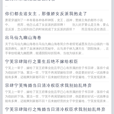
...
你们都去追女主，那傲娇女反派我抱走了
萧星穿越到了一本有着各种各样神医，龙王，战神，赘婿主角的都市小说
中。 然而，他怎么成了女反派的跟班啊！ 别人好歹要么是主角，要么
是反派，怎么轮到自己的时候就成了女反派的跟班？ 而且现在还在酒店逼
迫女主…...
出马仙九幽山海卷
关于出马仙九幽山海卷出马仙九幽山海卷简介作者煜笔诚墨东北白山镇的一场
诡异葬礼，掀开了血淋淋的洪荒秘辛。出马弟子林九渊天生「阴阳煞体」，左
手掌纹暗藏九幽图腾，能通阴阳却折阳寿。当他为镇长家...
宁芙宗肆陆行之重生后绝不嫁给权臣
宁芙上一辈子，嫁给了宣王府事业批且早已心有所属的世子爷宗肆，落得个成
为怨妇的下场。重活一世，宁芙不再渴望嫁给宗肆，倒是要好好试一试搞事业
能有多爽，还能爽到家都不回？后来她经营的女子学堂遍地，宁芙发现原来搞
事业这么爽。与此同时，前一...
宗肆宁芙悔婚当日清冷权臣求我别始乱终弃
宁芙上一辈子，嫁给了宣王府事业批且早已心有所属的世子爷宗肆，落得个成
为怨妇的下场。重活一世，宁芙不再渴望嫁给宗肆，倒是要好好试一试搞事业
能有多爽，还能爽到家都不回？后来她经营的女子学堂遍地，宁芙发现原来搞
事业这么爽。与此同时，前一...
宁芙宗肆陆行之悔婚当日清冷权臣求我别始乱终弃