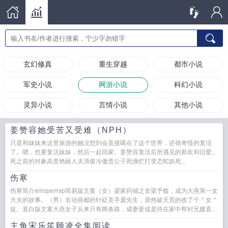
玄幻修真
重生穿越
都市小说
军史小说
网游小说
科幻小说
灵异小说
言情小说
其他小说
姜赞容她受苦又受难（NPH）
只是和妹妹来这里旅游的她没想到会直接噶在了这个世界，还很奇怪的复活
了。嗯，也要复活妹妹，然后一起回家。姜赞容复活后所遇见的新欢和旧爱。
死之前的对象高贵艳丽人夫清俊冷傲贵公子死缠烂打变态蛇妖死...
伤寒
伤寒简介emspemsp简易版文案（女）梁家药铺之女梁予馥，成为大燕第一女
大夫的故事。（男）名动燕都的针砭圣手庞先生，居然破天荒的收了个＂女＂
徒。直白版文案大燕女子从来只有两条路，成妻妾或是待在家中帮衬兄嫂直到
老死。梁...
主角宋乐笙顾凌全集阅读