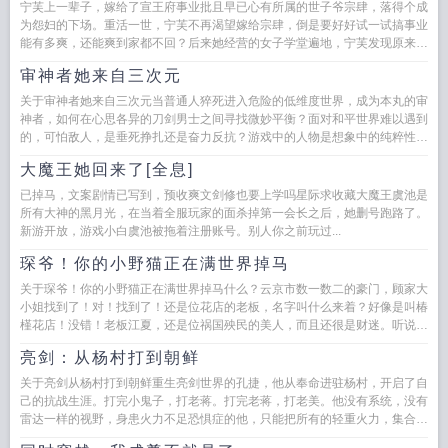
宁芙上一辈子，嫁给了宣王府事业批且早已心有所属的世子爷宗肆，落得个成
为怨妇的下场。重活一世，宁芙不再渴望嫁给宗肆，倒是要好好试一试搞事业
能有多爽，还能爽到家都不回？后来她经营的女子学堂遍地，宁芙发现原来搞
事业这么爽。与此同时，前一...
审神者她来自三次元
关于审神者她来自三次元当普通人猝死进入危险的低维度世界，成为本丸的审
神者，如何在心思各异的刀剑男士之间寻找微妙平衡？面对和平世界难以遇到
的，可怕敌人，是垂死挣扎还是奋力反抗？游戏中的人物是想象中的纯粹性格
还是别有所图？且...
大魔王她回来了[全息]
已掉马，文案剧情已写到，预收爽文剑修也要上学吗星际求收藏大魔王虞池是
所有大神的黑月光，在当着全服玩家的面杀掉第一会长之后，她删号跑路了。
新游开放，游戏小白虞池被拖着注册账号。别人你之前玩过...
琛爷！你的小野猫正在满世界掉马
关于琛爷！你的小野猫正在满世界掉马什么？云京市数一数二的豪门，顾家大
小姐找到了！对！找到了！还是位花店的老板，名字叫什么来着？好像是叫椿
槿花店！没错！老板江夏，还是位祸国殃民的美人，而且还很是财迷。听说了
吗？豪门中的...
亮剑：从杨村打到朝鲜
关于亮剑从杨村打到朝鲜重生亮剑世界的孔捷，他从奉命进驻杨村，开启了自
己的抗战生涯。打完小鬼子，打老蒋。打完老蒋，打老美。他没有系统，没有
雷达一样的视野，身患火力不足恐惧症的他，只能把所有的轻重火力，集合起
来使用。尸山血...