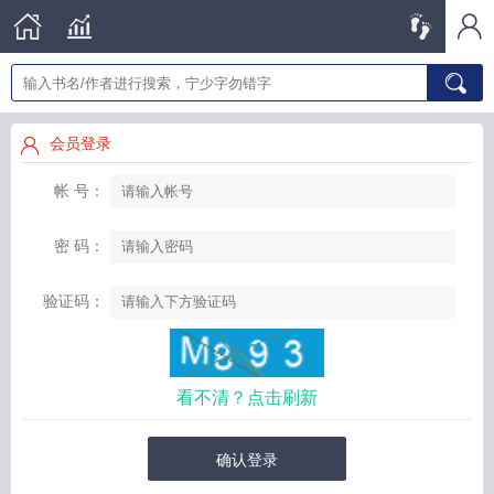
会员登录
帐 号：
密 码：
验证码：
看不清？点击刷新
确认登录