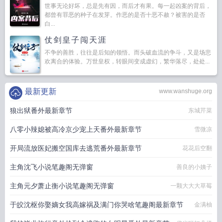
世事无论好坏，总是先有因，而后才有果。每一起凶案的背后，
都曾有罪恶的种子在发芽。作恶的是否十恶不赦？被害的是否
白...
仗剑皇子闯天涯
不争的善胜，往往是后知的领悟。而头破血流的争斗，又是场悲
欢离合的体验。万世皇权，转眼间变成虚幻，繁华落尽，处处...
最新更新
www.wanshuge.org
狼出狱番外最新章节
东城芹菜
八零小辣媳被高冷京少宠上天番外最新章节
雪微凉
开局流放医妃搬空国库去逃荒番外最新章节
花花后空翻
主角沈飞小说笔趣阁无弹窗
善良的小姨子
主角元夕萧止衡小说笔趣阁无弹窗
一颗大大大草莓
于皎沈枢你娶嫡女我高嫁祸及满门你哭啥笔趣阁最新章节
金满柚