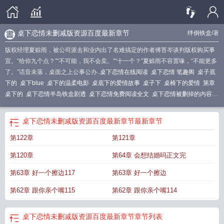
桌下恋情未删减版资源百度最新章节
绊倒铁盒
/著
版权经理夏赊雨，被公司派去和业内出了名难搞定的作者傅苔岑谈判版权购买事
宜。“给你九个点？”“不可能，我不会卖。”“十一个？”夏赊雨不容置喙，“不能更多
了。”话音未落，桌面之上公事公办..
桌下恋情在线阅读
桌下恋情 笔趣阁
桌子底
下的
桌下blue
桌下的温柔电影
桌底下的爱情故事
桌子下
桌椅下的爱情
第章
桌下的
桌下恋情半岛铁盒剧透
桌下恋情免费阅读全文
桌下恋情被删掉的内容是
什么
桌下传情
桌下恋情绊倒铁盒全文阅读免费
桌下连在一起
桌下恋情免费阅
读
桌下恋情by绊倒铁盒百度TXT
桌下恋情_绊倒铁盒
桌子下的爱
桌下的啊
桌
桌下恋情未删减版资源百度最新章节
最新章节
下恋情绊倒铁盒
桌子底下的爱恋
桌下恋情by绊倒铁盒免费阅读最新章节列表
桌
第122章
第121章
下撩档
桌下撩的电影
桌下恋情by微风几许
桌下恋情by绊倒铁盒讲什么
桌下恋
情 傅苔岑
桌下恋情百度TXT
课桌下的爱情
桌下恋情 绊倒铁盒笔趣阁
桌下恋情
第120章
第64章 会想结婚吗正文完
by绊倒铁盒说的什么
桌下hd
桌下是什么意思
桌下的爱情
桌下故事
桌下恋情
提取码
桌下恋情by绊倒铁盒推文
桌下恋情绊倒铁盒全文阅读
桌下恋情绊倒铁盒
第63章 好一个擦边117
第63章 好一个擦边
最新章节更新内容
桌下恋情by无删减全文阅读
桌下恋情TXT资源免费
桌下恋情
第62章 跟你亲个嘴115
第62章 跟你亲个嘴114
by半
桌下恋情by绊倒铁盒无删减全文阅读
桌下恋情讲的什么
桌下恋情全文免费
阅读
桌下恋情番外在线阅读
桌下恋情TXT
桌下恋情免费全文阅读
桌下恋情by
全文免费阅读
桌下给他
桌下恋情by免费阅读全文
桌下精彩
桌下恋情 绊倒铁
桌下恋情未删减版资源百度最新章节
章节列表