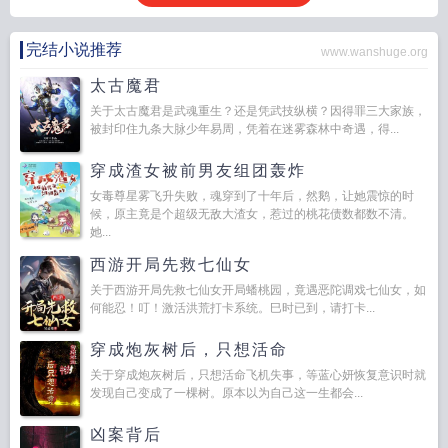
完结小说推荐
www.wanshuge.org
太古魔君
关于太古魔君是武魂重生？还是凭武技纵横？因得罪三大家族，
被封印住九条大脉少年易周，凭着在迷雾森林中奇遇，得...
穿成渣女被前男友组团轰炸
女毒尊星雾飞升失败，魂穿到了十年后，然鹅，让她震惊的时
候，原主竟是个超级无敌大渣女，惹过的桃花债数都数不清。
她...
西游开局先救七仙女
关于西游开局先救七仙女开局蟠桃园，竟遇恶陀调戏七仙女，如
何能忍！叮！激活洪荒打卡系统。巳时已到，请打卡...
穿成炮灰树后，只想活命
关于穿成炮灰树后，只想活命飞机失事，等蓝心妍恢复意识时就
发现自己变成了一棵树。原本以为自己这一生都会...
凶案背后