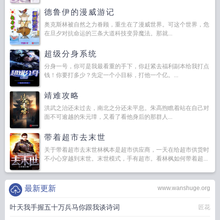
德鲁伊的漫威游记
奥克斯林被自然之力眷顾，重生在了漫威世界。可这个世界，危
在旦夕对抗命运的三条大道科技变异魔法。那就...
超级分身系统
分身一号，你可是我最看重的手下，你赶紧去福利副本给我打点
钱！你要打多少？先定一个小目标，打他一个亿。...
靖难攻略
洪武之治还未过去，南北之分还未平息。朱高煦瞧着站在自己对
面不可逾越的朱元璋，又看了看他身后的那群人...
带着超市去末世
关于带着超市去末世林枫本是超市供应商，一天在给超市供货时
不小心穿越到末世。末世模式，手有超市。看林枫如何带着超...
最新更新
www.wanshuge.org
叶天我手握五十万兵马你跟我谈诗词
匠花