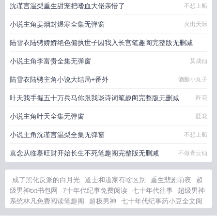
沈谨言温梨重生甜宠把嗜血大佬亲懵了
不想上船
小说主角姜烟封煜寒全集无弹窗
火出天际
陆雪衣陆骋娇娇绝色偏执世子囚我入长宫笔趣阁完整版无删减
小说主角李富贵全集无弹窗
酒酿小丸子
莫成仙
陆雪衣陆骋主角小说大结局+番外
酒酿小丸子
叶天我手握五十万兵马你跟我谈诗词笔趣阁完整版无删减
匠花
小说主角叶天全集无弹窗
匠花
小说主角沈谨言温梨全集无弹窗
不想上船
袁念从临摹旺财开始长生不死笔趣阁完整版无删减
不做青云仙
成了黑化反派的白月光
道士和道家有啥区别
重生悲剧前夜
超
级男神txt书包网
7十年代纪事免费阅读
七十年代往事
超级男神
系统林凡免费阅读笔趣阁
超极男神
七十年代纪事药小豆全文阅
读
戏精一下快穿
快穿之夺情计划免费阅读
再见了菈菈
从带朱