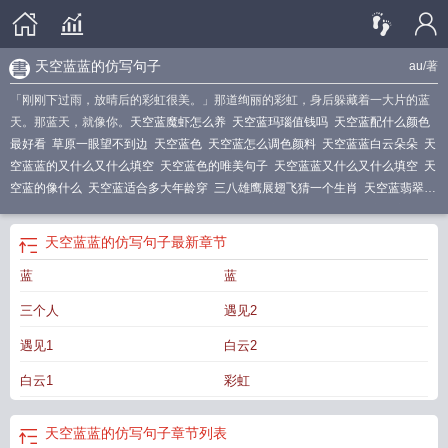
天空蓝蓝的仿写句子
au
/著
「刚刚下过雨，放晴后的彩虹很美。」那道绚丽的彩虹，身后躲藏着一大片的蓝
天。那蓝天，就像你。
天空蓝魔虾怎么养
天空蓝玛瑙值钱吗
天空蓝配什么颜色
最好看
草原一眼望不到边
天空蓝色
天空蓝怎么调色颜料
天空蓝蓝白云朵朵
天
空蓝蓝的又什么又什么填空
天空蓝色的唯美句子
天空蓝蓝又什么又什么填空
天
空蓝的像什么
天空蓝适合多大年龄穿
三八雄鹰展翅飞猜一个生肖
天空蓝翡翠手
镯图片
天空蓝五行属什么
天空蓝颜色的图片
天空蓝蓝的像什么
天空蓝魔虾
天
空蓝蓝的一眼望不到边风吹过草原
天空蓝翡翠图片
牧草
天空蓝是什么颜色
天
天空蓝蓝的仿写句子
最新章节
空蓝蓝的
天空蓝什么ABB
天空蓝的怎么样
天空蓝得什么补充句子
风吹过草
蓝
蓝
原
天空蓝适合黄黑皮吗
天空蓝图片
天空蓝天白云的图片
天空蓝蓝的仿写句
子
天空蓝蓝的后面怎么写
天空蓝手镯
天空蓝色的图片
天空蓝孔雀鱼
天空蓝的
三个人
遇见2
唯美短句
天空蓝翡翠属于什么档次
天空蓝翡翠手镯
天空蓝得像什么
天空蓝得
像什么的比喻句
天空蓝色的原因是什么
天空蓝的唯美句子
天空蓝蓝的后面还能
遇见1
白云2
写什么词
天空蓝蓝的什么什么的仿写句子
天空蓝翡翠
天空蓝怎么调出来的
天
白云1
彩虹
空蓝天白云的文案
天空蓝蓝一云雾
天空蓝衣服配什么颜色裤子
什么的
天空蓝
怎么形容
天空蓝的像什么的比喻句
天空蓝得
天空蓝的文案
天空蓝的翡翠值钱
吗
天空蓝蓝的仿写句子
章节列表