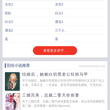
天空1
天空2
彩虹
白云1
白云2
遇见1
遇见2
三个人
蓝
蓝
查看更多章节...
完结小说推荐
www.wanshuge.org
结婚后，她被白切黑老公狂拆马甲
关于结婚后，她被白切黑老公狂拆马甲外界都传封太太是个岛上
土著，又黑又丑，一无是处，甚至浑身都是鱼腥味。可等到见...
三婚完美，总裁二娶天价前妻
关于三婚完美，总裁二娶天价前妻新文链接，各位亲先收藏着完
美二婚，首席爱妻一炮而红httpnovel...