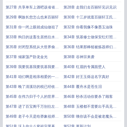
亮
第27章 共享单车上酒吧该省省该
第28章 走我们去百丽轩见识见识
花花
第29章 啊族长您怎么也来百丽轩
第30章 十三岁就逛百丽轩王氏后
继有人
第31章 你一闭上眼就成仙做祖了
第32章 你看我像不像墨玉油珠
第33章 狗日的这畜生居然往水里
第34章 筑基修士做保安红灯照的
兑水
恩情还不完
第35章 封闭型系统从大世界偷走
第36章 结果那棒槌被炼器师们当
了太多质量
笑话传了几千
第37章 倾家荡产卧龙金光
第38章 谷神宗来袭
第39章 我要筑基我要筑基我要筑
第40章 红眉的专属面壁人
基
第41章 咱们啊是相亲相爱的一家
第42章 好王玉烁这名字真好
人
第43章 晚了清溪坊的税已经收到
第44章 覆舟水是苍生泪
十几年后了
第45章 在伟力归于个人的世界中
第46章 秒杀活动你要杀了顾客
方法论 认
第47章 进了百宝阁千万别往左边
第48章 玉楼都不需要出手高见就
看
低下了嚣张
第49章 老子今天是给莽象祖师面
第50章 咦你该不会是被老魔头夺
子
舍了吧
第51章 沃入你十八辈祖宗黑幕肯
第52章 更新计划