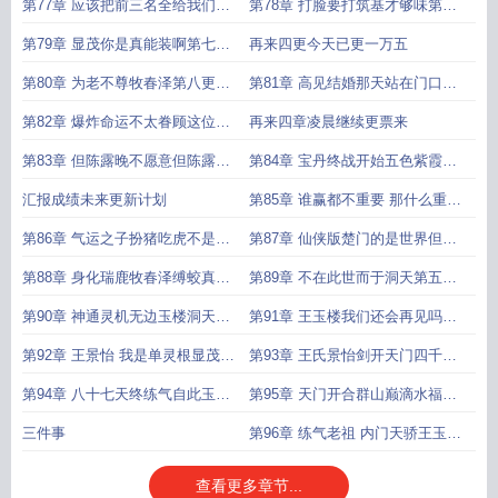
造第三更
第四更
第77章 应该把前三名全给我们王
第78章 打脸要打筑基才够味第六
氏的人第五
更码道
第79章 显茂你是真能装啊第七更
再来四更今天已更一万五
我意
第80章 为老不尊牧春泽第八更我
第81章 高见结婚那天站在门口听
还能继
镇守修士教
第82章 爆炸命运不太眷顾这位母
再来四章凌晨继续更票来
亲第十更
第83章 但陈露晚不愿意但陈露晚
第84章 宝丹终战开始五色紫霞气
不接受第十
第十二
汇报成绩未来更新计划
第85章 谁赢都不重要 那什么重要
第一更
第86章 气运之子扮猪吃虎不是有
第87章 仙侠版楚门的是世界但玉
大修士在
楼是楚门
第88章 身化瑞鹿牧春泽缚蛟真人
第89章 不在此世而于洞天第五更
盘云间
日更
第90章 神通灵机无边玉楼洞天八
第91章 王玉楼我们还会再见吗第
问第一
二
第92章 王景怡 我是单灵根显茂你
第93章 王氏景怡剑开天门四千字
知道的
日更
第94章 八十七天终练气自此玉楼
第95章 天门开合群山巅滴水福地
向东游又
妙无限第
三件事
第96章 练气老祖 内门天骄王玉楼
初斗妖兽
查看更多章节...