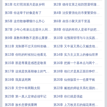
解
上玉阙无错免费
上玉阙全文免费阅读正版
上玉阙精校
上玉阙王玉楼百度百
第1章 红灯照清溪月是故乡明
第2章 德传玄英之祖韵慧显明澈之
科
上玉阙笔趣阁全文阅读
上玉阙无弹窗笔趣阁
上玉阙免费阅读无弹窗
上玉阙
百度
上玉阙女主角有几个
上玉阙大结局
上玉阙怎么样
上玉阙最新章节 全
佳材
第3章 你这辈子好像是有了
第4章 治安要强化坊市要繁荣你滴
本
上玉阙TXT百度
上玉阙无弹窗
上玉阙王显周后面有没有死
上玉阙莽象介
明白
第5章 这些散修哪懂什么齐心
第6章 叔侄小聚天涯千里遥
绍
上玉阙阅读
上玉阙链接提取码
上玉阙王玉楼
上玉阙百度全本
上玉阙起点中
文网
上玉阙王玉楼人物介绍
上玉阙顶点
上玉阙笔趣阁免费阅读
上玉阙无错
上
第7章 少年心有凌云志曾许人间第
第8章 你说的有些人是谁不妨把话
玉阙全文免费阅读笔趣阁
上玉阙全文阅读
上玉阙所有人物表
上玉阙笔趣阁无弹
一流
说明白
窗
第9章 基数和乘数不是那么重要重
上玉阙百科百度
上玉阙全文免费阅读最新章节
第10章 论预期管理与斗法实践的
要的是转
结合
第11章 克制赛不过天但特攻确实
第12章 又牛逼又黑心又贼贪他不
能帮你神仙
成功谁
第13章 你吃的时候别让他看见
第14章 实力主义至上的修仙世界
第15章 那是尊重是感恩是敬畏
第16章 把握一个基本点与两个核
心
第17章 这就是筑基期修士的气魄
第18章 他们才是真正面目狰狞的
吗
恶人
第19章 我真该死啊
第20章 仙侠版双十一也要平账
第21章 天空中有两颗太阳
第22章 尴尬的师徒关系红眉的神
秘之处
第23章 第一真人定律必须牢记
第24章 你们就是强盗
第25章 族长您要慎重啊
第26章 上万枚灵石的烟花果然漂