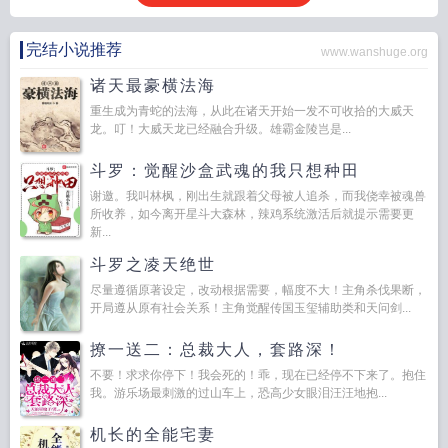
完结小说推荐
www.wanshuge.org
诸天最豪横法海
重生成为青蛇的法海，从此在诸天开始一发不可收拾的大威天
龙。叮！大威天龙已经融合升级。雄霸金陵岂是...
斗罗：觉醒沙盒武魂的我只想种田
谢邀。我叫林枫，刚出生就跟着父母被人追杀，而我侥幸被魂兽
所收养，如今离开星斗大森林，辣鸡系统激活后就提示需要更
新...
斗罗之凌天绝世
尽量遵循原著设定，改动根据需要，幅度不大！主角杀伐果断，
开局遵从原有社会关系！主角觉醒传国玉玺辅助类和天问剑...
撩一送二：总裁大人，套路深！
不要！求求你停下！我会死的！乖，现在已经停不下来了。抱住
我。游乐场最刺激的过山车上，恐高少女眼泪汪汪地抱...
机长的全能宅妻