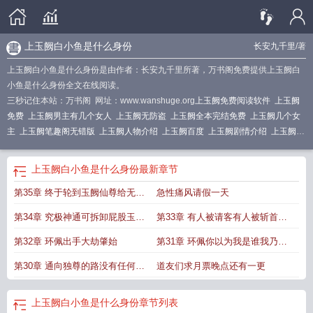
上玉阙白小鱼是什么身份
长安九千里
/著
上玉阙白小鱼是什么身份是由作者：长安九千里所著，万书阁免费提供上玉阙白
小鱼是什么身份全文在线阅读。
三秒记住本站：万书阁 网址：www.wanshuge.org
上玉阙免费阅读软件
上玉阙
免费
上玉阙男主有几个女人
上玉阙无防盗
上玉阙全本完结免费
上玉阙几个女
主
上玉阙笔趣阁无错版
上玉阙人物介绍
上玉阙百度
上玉阙剧情介绍
上玉阙全
文TXT笔趣阁
上玉阙无错手打
上玉阙莽象番外
上玉阙笔趣阁正版阅读
上玉阙
人物结局
上玉阙讲的什么故事
上玉阙无防盗无错笔趣阁
上玉阙手打无错字
上玉阙白小鱼是什么身份
最新章节
版
上玉阙免费阅读
上玉阙境界划分
上玉阙全部人物介绍
上玉阙TXT八零电子
第35章 终于轮到玉阙仙尊给无极
急性痛风请假一天
书
上玉阙有女主吗
上玉阙林樱最后去哪了
上玉阙 起点
上玉阙主角境界划
分
上玉阙TXT免费全本
上玉阙by笔趣阁免费阅读
上玉阙起点
上玉阙白小鱼
上
道主上课了1 08W求月票
第34章 究极神通可拆卸屁股玉阙
第33章 有人被请客有人被斩首有
玉阙被禁原因
上玉阙全文免费阅读TXT
上玉阙贴吧
上玉阙女主
上玉阙白小鱼
是什么身份
仙尊初踏金仙路1 03W求月票
上玉阙无弹窗免费阅读
上玉阙笔趣阁
人被收下当狗1 04W求月票
上玉阙TXT
上玉阙百度百科
第32章 环佩出手大劫肇始
第31章 环佩你以为我是谁我乃大
女主
上玉阙无防盗笔趣阁
上玉阙 百科
上玉阙TXT百度免费阅读
上玉阙百度百
天地最速金丹的传奇
第30章 通向独尊的路没有任何可
道友们求月票晚点还有一更
科
上玉阙修炼等级
上玉阙全文免费阅读
上玉阙在线阅读
上玉阙王显周
上玉阙
TXT全集
上玉阙免费阅读全文
上玉阙 笔趣阁
上玉阙笔趣阁全文
上玉阙好看
以开脱的第二更
吗
上玉阙精校无错版
上玉阙最新章节
上玉阙多少字
上玉阙修炼境界划分详
上玉阙白小鱼是什么身份
章节列表