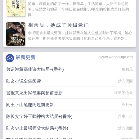
简单，就像她的名字一样，很简单，生活简单，人际关系也简
单，疫情之前她是一个整日都在她那80平米的按揭房里打转的
网...
相亲后，她成了顶级豪门
季书暖被未婚夫劈腿，妹妹背叛在她人生低谷时出了车祸。她心
如死灰，抓住肇事者要求负责想让他和自己相个亲，谁料对...
最新更新
www.wanshuge.org
萧诺鸿蒙霸体诀大结局+(番外)
鱼初见
陆玄小说全集阅读
炒方便面
警报真龙出狱笔趣阁超前更新
红透半边天
阎王下山笔趣阁超前更新
苍月夜
陈长安宁婷玉葬神棺大结局+(番外)
浮生一诺
陆玄史上最强师父大结局+(番外)
炒方便面