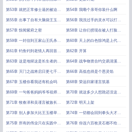
定有黑幕
第53章 就把正常修士逼的被迫与
第54章 我嘞个亲哥你装什么啊
劫修共舞
第55章 出事了自有大脑袋王玉楼
第56章 我洗过手的灵水可以打包
负责
带走吗
第57章 惊闻紫府之密
第58章 让你们捞现在被人打脸了
还手都还
第59章 一封信到王家山王氏杀神
第60章 天上的白色惊鸿是上代王
再出山
氏天才的豪
第61章 钓鱼钓到老情人再回首已
第62章 开算
百年身
第63章 这是地狱这是长生者的养
第64章 战争物资合约交易清溪坊
殖场日更
赛马盛会
第65章 灭门之战将启日更七千五
第66章 高低也得是个恩灵馅
求月票
第67章 玉楼你看我还有机会吗
第68章 荣远归家谨言筑基
第69章 一句爸爸妈妈爷爷祖师我
第70章 就这多少人想跪还没这门
要事业
子呢
第71章 牧春泽和吴谨言被族长砍
第72章 明天上架
得连脚后跟都
第73章 别人参加大比王玉楼举行
第74章 一切都会回到拳头大才是
大比第一
硬道理的点
第75章 所有的伟业只在实践中创
第76章 你连六百枚灵石都不给我