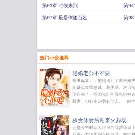
第93章 时候未到
第9
第97章 最是体恤百姓
第9
热门小说推荐
隐婚老公不准要
被继母算计，把她送到了未来姐
间慕氏集团总裁，慕少琛。次日
便迎来了一场闪光灯的洗礼她被
慕家，但心中却另有他人。一向
躁，玩世不恭的他，这一次却宠
骨。然而，两年前就有...
权贵休妻后迎来火葬场
还是公主时众人眼里的沈梦绮皇
我家小梦绮柔弱不能自理，嫁给