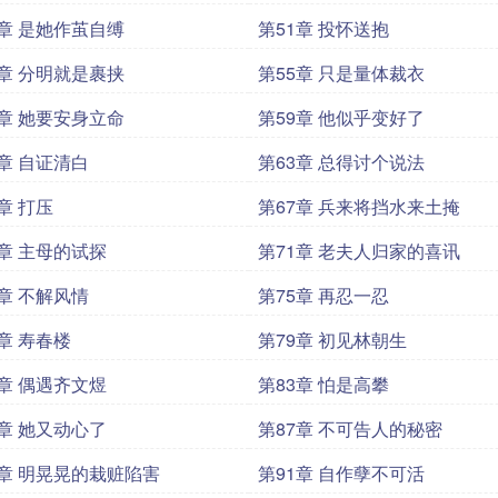
0章 是她作茧自缚
第51章 投怀送抱
4章 分明就是裹挟
第55章 只是量体裁衣
8章 她要安身立命
第59章 他似乎变好了
2章 自证清白
第63章 总得讨个说法
章 打压
第67章 兵来将挡水来土掩
0章 主母的试探
第71章 老夫人归家的喜讯
4章 不解风情
第75章 再忍一忍
8章 寿春楼
第79章 初见林朝生
2章 偶遇齐文煜
第83章 怕是高攀
6章 她又动心了
第87章 不可告人的秘密
0章 明晃晃的栽赃陷害
第91章 自作孽不可活