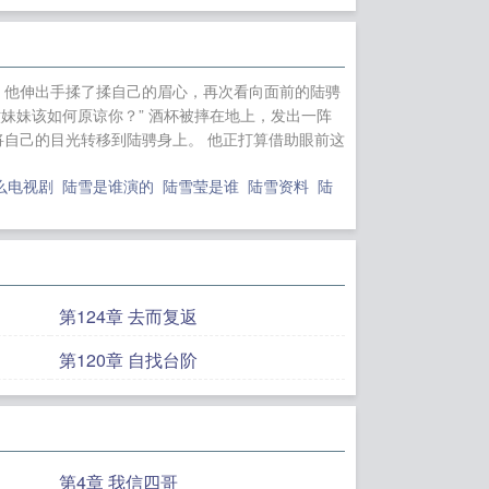
陈轩柳清霜主角小
局+番外
陈轩柳清霜
解锁神眼当大佬笔趣
 他伸出手揉了揉自己的眉心，再次看向面前的陆骋
删减
陆雪衣陆骋娇
妹妹该如何原谅你？” 酒杯被摔在地上，发出一阵
恋爱脑恶毒女配觉
将自己的目光转移到陆骋身上。 他正打算借助眼前这
小说主角姜烟封煜
么电视剧
陆雪是谁演的
陆雪莹是谁
陆雪资料
陆
把嗜血大佬亲懵了
第124章 去而复返
第120章 自找台阶
第4章 我信四哥