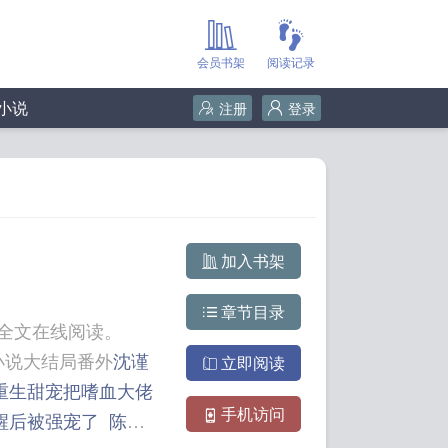
会员书架
阅读记录
小说
注册
登录
加入书架
章节目录
全文在线阅读。
ge.org 陆雪衣陆骋主角小说大结局番外
沈谨
立即阅读
重生甜宠把嗜血大佬
手机访问
醒后被强宠了
陈轩