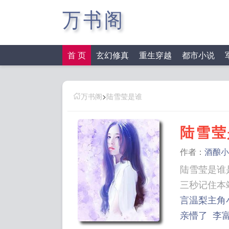
万书阁
首 页
玄幻修真
重生穿越
都市小说
万书阁
>
陆雪莹是谁
陆雪莹
作者：
酒酿小
陆雪莹是谁
言温梨主角
亲懵了
李