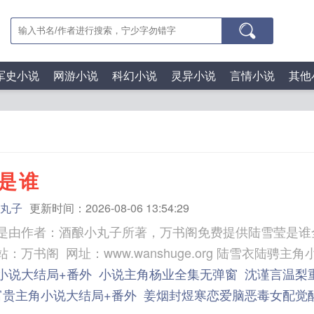
军史小说
网游小说
科幻小说
灵异小说
言情小说
其他
是谁
丸子
更新时间：2026-08-06 13:54:29
是由作者：酒酿小丸子所著，万书阁免费提供陆雪莹是谁
三秒记住本站：万书阁 网址：www.wanshu
小说大结局+番外
小说主角杨业全集无弹窗
沈谨言温梨
富贵主角小说大结局+番外
姜烟封煜寒恋爱脑恶毒女配觉