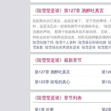
柳清霜圣女
说大结局+
《陆雪莹是谁》第127章 酒醉吐真言
圣女逼婚我
刻刻留在自己身边，这就足够了。 至于旁的事情，
阁完整版无
时，还是没忍住一把将陆骋手中的酒杯夺走。 “陆
娇绝色偏执
清脆的声响。 那两个歌姬根本就不敢动弹。 见状
种机会好好与陆骋说道说道，却听见陆骋极其嘲讽地冷笑
醒后被强宠
陆雪结婚了吗
陆雪个人资料
陆雪最后和谁结婚
寒全集无弹
雪集数
陆雪现在的男朋友是谁
陆雪是谁
陆雪图
笔趣阁完整
《陆雪莹是谁》最新章节
第127章 酒醉吐真言
第12
第123章 祖母的真心
第1
《陆雪莹是谁》章节列表
第1章 折磨
第2