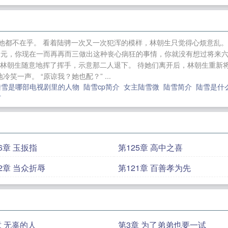
逼婚我的躺平修仙路
李富贵重生87从高考状元开始起飞
番外
小说主角陈轩柳清霜全集无弹窗
杨业主角小说大结
的躺平修仙路笔趣阁完整版无删减
杨业开局碰瓷白富美
他都不在乎。 看着陆骋一次又一次犯浑的模样，林朝生只觉得心烦意乱。
删减
李富贵重生87从高考状元开始起飞笔趣阁完整版无
景元，你现在一而再再而三做出这种丧心病狂的事情，你就没有想过将来六
世子囚我入长宫
小说主角李富贵全集无弹窗
姜烟封煜寒
，林朝生随意地挥了挥手，示意那二人退下。 待她们离开后，林朝生重新
一声。 “原谅我？她也配？” ...
了笔趣阁完整版无删减
姜烟封煜寒主角小说大结局+番外
陆雪是哪部电视剧里的人物
陆雪cp简介
女主陆雪微
陆雪简介
陆雪是什
窗
小说主角沈谨言温梨全集无弹窗
沈谨言温梨重生甜宠
片
版无删减
6章 玉扳指
第125章 高中之喜
22章 当众折辱
第121章 百善孝为先
章 无辜的人
第3章 为了弟弟也要一试