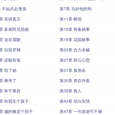
章 不如共赴黄泉
第7章 当好他的狗
0章 笑得真丑
第11章 断指
4章 多谢阿兄指婚
第15章 筹备婚事
8章 迫在眉睫
第19章 花园秘事
2章 自投罗网
第23章 合力杀贼
6章 还能有谁
第27章 静云心思
0章 毁了她
第31章 孤煞命
4章 馋爷了
第35章 养在外面
8章 终于离府
第39章 救人
2章 给我生个孩子
第43章 坦白实情
6章 漏的像是个筛子
第47章 一句道谢可不够