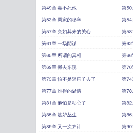
第49章 毒不死他
第5
第53章 周家的秘辛
第5
第57章 突如其来的关心
第5
第61章 一场阴谋
第6
第65章 所谓的真相
第66
第69章 搬去东院
第7
第73章 怕不是逛窑子去了
第7
第77章 难得的温情
第7
第81章 他怕是动心了
第8
第85章 嫉妒丛生
第8
第89章 又一次算计
第9