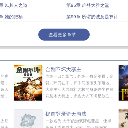
4章 以其人之道
第95章 难登大雅之堂
8章 她的把柄
第99章 所谓的诚意是算计
查看更多章节...
金刚不坏大寨主
夫的房
内练一口九阳气，外练一身金刚骨，金
清晨，
背九环刀在手，挥手间滚滚头颅落地。
迫嫁入
大寨主江大力雄壮之极的身躯静坐在雕
性情暴
花梨木大椅上，虎皮大衣下满是鼓凸强
妻入
健的肌肉，坚硬，霸...
提前登录诸天游戏
上太后
一款名为‘大千’的游戏降临蓝星，使得
摄政王
所有人类都成为‘玩家’。经玩家探索，