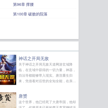
第96章 撑腰
第100章 破败的院落
神话之开局无敌
关于神话之开局无敌天道网游玄域降
临，在玄域中获得的一切力量，神器，
功法等都能够带入现实。唐浩重生归
来，凭借着对后世的全知全能，在亲眼
目睹了飞蓬和重楼的神魔大战，获得了
圣级功法易经，推演世界万物，复制一
唐赟
切顶级功法！在别人杀猪宰羊，打怪升
这个世界，他已经死了大唐帝国，他却
级之时，他已然踏上人生巅峰，铸造自
活了，代替原本已死的楚王李宽继续活