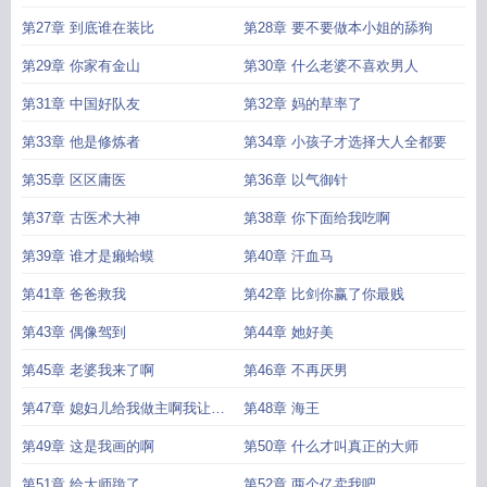
第27章 到底谁在装比
第28章 要不要做本小姐的舔狗
第29章 你家有金山
第30章 什么老婆不喜欢男人
第31章 中国好队友
第32章 妈的草率了
第33章 他是修炼者
第34章 小孩子才选择大人全都要
第35章 区区庸医
第36章 以气御针
第37章 古医术大神
第38章 你下面给我吃啊
第39章 谁才是癞蛤蟆
第40章 汗血马
第41章 爸爸救我
第42章 比剑你赢了你最贱
第43章 偶像驾到
第44章 她好美
第45章 老婆我来了啊
第46章 不再厌男
第47章 媳妇儿给我做主啊我让人
第48章 海王
睡啦
第49章 这是我画的啊
第50章 什么才叫真正的大师
第51章 给大师跪了
第52章 两个亿卖我吧