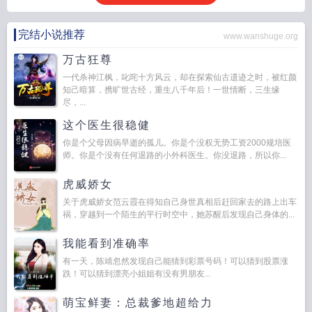
完结小说推荐
www.wanshuge.org
万古狂尊
一代杀神江枫，叱咤十方风云，却在探索仙古遗迹之时，被红颜
知己暗算，携旷世古经，重生八千年后！一世情断，三生缘
尽，...
这个医生很稳健
你是个父母因病早逝的孤儿。你是个没权无势工资2000规培医
师。你是个没有任何退路的小外科医生。你没退路，所以你...
虎威娇女
关于虎威娇女范云霞在得知自己身世真相后赶回家去的路上出车
祸，穿越到一个陌生的平行时空中，她苏醒后发现自己身体的...
我能看到准确率
有一天，陈靖忽然发现自己能猜到彩票号码！可以猜到股票涨
跌！可以猜到漂亮小姐姐有没有男朋友...
萌宝鲜妻：总裁爹地超给力