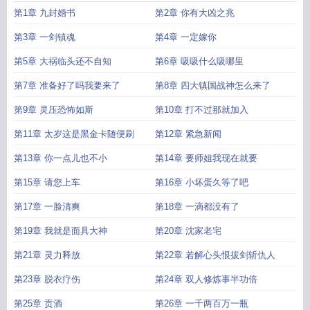
第1章 九封婚书
第2章 你有大凶之兆
第3章 一剑镇魂
第4章 一定嫁你
第5章 大祸临头还不自知
第6章 吸吸什么吸哪里
第7章 准备好了吗我要来了
第8章 四大镇国战神怎么来了
第9章 灵压恐怖如斯
第10章 打不过那就加入
第11章 太岁这是黑金卡随便刷
第12章 紧急新闻
第13章 你一点儿也不小
第14章 要师姐我现在就要
第15章 请您上车
第16章 小坏蛋久等了吧
第17章 一脸清爽
第18章 一滴都没有了
第19章 我就是面具大神
第20章 沈家老宅
第21章 灵力释放
第22章 若解心头恨拔剑斩仇人
第23章 脱衣疗伤
第24章 双人修炼事半功倍
第25章 贡酒
第26章 一千两百万一瓶