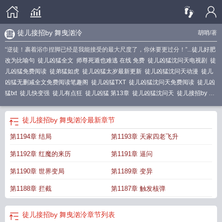
徒儿接招by 舞曳汹泠
胡哨
/著
“逆徒！裹着浴巾捏脚已经是我能接受的最大尺度了，你休要更过分！”...
徒儿好肥
改为比喻句
徒儿凶猛全文
师尊死遁也难逃 在线 免费
徒儿凶猛沈问天电视剧
徒
儿凶猛免费阅读
徒弟猛如虎
徒儿凶猛太岁最新更新
徒儿凶猛沈问天动漫
徒儿
凶猛无删减全文免费阅读笔趣阁
徒儿凶猛TXT
徒儿凶猛沈问天免费阅读
徒儿凶
猛txt
徒儿快变强
徒儿有点狂
徒儿凶猛 第13章
徒儿凶猛沈问天
徒儿接招by 舞
曳汹泠
徒儿个个好凶猛
徒儿凶猛笑佳人
徒儿凶猛 第8章
徒儿凶猛 第7章
徒儿
凶猛百度百科
徒儿都是禽兽
徒儿凶猛女主有几个
徒儿凶猛 胡哨
徒儿凶猛沈问
徒儿接招by 舞曳汹泠
最新章节
天叶倾城免费阅读
徒儿凶猛2笔趣阁最新章节内容
第1194章 结局
第1193章 天家四老飞升
第1192章 红魔的来历
第1191章 逼问
第1190章 世界变局
第1189章 变异
第1188章 拦截
第1187章 触发核弹
徒儿接招by 舞曳汹泠
章节列表