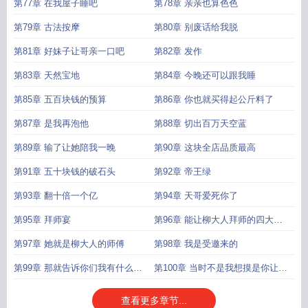
茬儿
第77章 在我屋子睡吧
第78章 亲亲也算色色
第79章 古法按摩
第80章 别废话给我脱
第81章 好妹子让哥亲一口吧
第82章 发作
第83章 天然宝地
第84章 今晚还可以跟我睡
第85章 五百块钱的预算
第86章 你也就买得起公斤料了
第87章 是我再泡他
第88章 切出百万天空蓝
第89章 输了让她陪我一晚
第90章 这块全店品质最高
第91章 五十块钱的破石头
第92章 帝王绿
第93章 翻十倍一个亿
第94章 天哥爱死你了
第95章 拜师宴
第96章 能让柳大人拜师的四大战
神吗
第97章 她就是柳大人的师傅
第98章 我是受邀来的
第99章 那就告诉你们我有什么资
第100章 当时不是我想摸是你让我
格
摸的
查看更多章节...