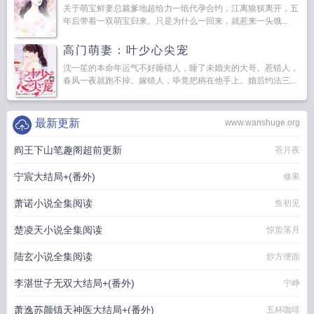
关于萌宝鲜妻总裁爹地超给力一纸代孕合约，江离狼狈离开，五
年后带着一双萌宝归来。只是为什么一回来，就惹来一头饿...
高门萌妻：叶少心尖宠
沈一笙的本命年运气不好睡错人，睡了未婚夫的大哥。惹错人，
春风一夜就跑不掉。嫁错人，毕竟把柄在他手上。婚后约法三...
最新更新
www.wanshuge.org
阎王下山笔趣阁超前更新
苍月夜
宁宸大结局+(番外)
修果
萧诺小说全集阅读
鱼初见
楚凌天小说全集阅读
惊蛰落月
陆玄小说全集阅读
炒方便面
李湛世子无双大结局+(番外)
宁峥
萧逸苏颜镇天神医大结局+(番外)
五杯咖啡