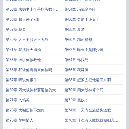
第53章 未婚妻十个手指头数不过
第54章 冯晓晓危险
来
第55章 超人来了别叫
第56章 欠两千还五千
第57章 我要
第58章 夏梦
第59章 人不要脸天下无敌
第60章 精彩精彩
第61章 我沈问天退婚
第62章 昨天不是陈少吗
第63章 求求你救救他
第64章 你找死
第65章 我让他跪着来你信吗
第66章 我嫌脏
第67章 听说你很牛
第68章 赶紧去把他请回来啊
第69章 四大战神都要迎接的大人
第70章 四大战神算个屁
物想看吗
第71章 入场券
第72章 蠢奴才
第73章 大嘴巴抽不烂你
第74章 十天内全族磕头道歉
第75章 梦中情人
第76章 什么有人敢找我媳妇儿的