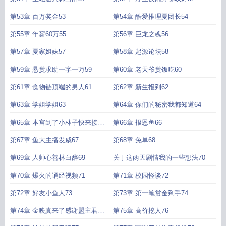
第53章 百万奖金53
第54章 酷爱推理夏团长54
第55章 年薪60万55
第56章 巨龙之魂56
第57章 夏家姐妹57
第58章 起源论坛58
第59章 悬赏求助一字一万59
第60章 老天爷赏饭吃60
第61章 食物链顶端的男人61
第62章 新生报到62
第63章 学姐学姐63
第64章 你们的秘密我都知道64
第65章 本宫到了小林子快来接驾
第66章 报恩鱼66
65
第67章 鱼大主播发威67
第68章 免单68
第69章 人帅心善林白辞69
关于这两天剧情我的一些想法70
第70章 爆火的诵经视频71
第71章 校园怪谈72
第72章 好友小鱼人73
第73章 第一笔赏金到手74
第74章 金映真来了感谢盟主君子
第75章 高价挖人76