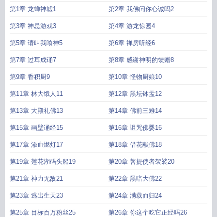
为食无错字精校版
我与神明画押赌你心动一刹
我以神明为食几个女主角
我以神
第1章 龙蝉神墟1
第2章 我佛问你心诚吗2
明为食在哪个软件
我以神明为食免费阅读
我以神明为食怎么评价
我以神明为食
百科
我以神明为食精校版
我以神明为食推倒女主
我以神明为食等级划分
我以
第3章 神忌游戏3
第4章 游龙惊园4
神明为食女主有几个?
我以神明为食百度
我以神明为食古晴香
我以神明为食金
第5章 请叫我喰神5
第6章 禅房听经6
映真一血在第几章
我代神明行走人间免费阅读
我以神明为食怎么样
我以神明为
食TXT百度
我以神明为食古晴香身份
我以神明为食TXT免费
我以神明为食金映
第7章 过耳成诵7
第8章 感谢神明的馈赠8
真
我以神明为食漫画
我以神明为食女主是谁
我以神明为食减精校版
我以神明
为食起点中文网
第9章 香积厨9
我以神明为食百度TXT
我以神明为食百度百科
第10章 怪物厨娘10
我以神明为食无
弹窗全文阅读
我以神明为食的七个老婆分别是谁
以神明为题的作文
我以神明为
第11章 林大饿人11
第12章 黑坛钵盂12
食TXT奇书网
我以神明为食先说几个女主角
我以神明为食精校版TXT
我以神明
为食漫画叫什么名字
我以神明为食有女主吗
我以神明为食相思洗红豆
我以神明
第13章 大殿礼佛13
第14章 佛前三难14
为食 精校
我以神明为食精校TXT
我以神的信实为粮
我以神明为食八一中文
我
第15章 画壁诵经15
第16章 诅咒佛婴16
以神明为食原名
我以神明为食男主几个老婆
我以神明为食无防盗
我以神明为食
第93章
我以神明为食在线阅读
我以神明为食无错版
我以神明为食笔趣阁免费阅
第17章 添血燃灯17
第18章 借花献佛18
读
我以神明为食女主
我以神明为食无弹窗
我以神明为食 精校版
我以神明为食
第19章 莲花湖码头船19
第20章 菩提使者袈裟20
大结局
我以神明为食免费
我以神明为食作者相思洗红豆
我以神明为食后记
我
以神明为食免费无错
我以神明画押赌你心动一刹日语
我以神明为食 顶点
我以
第21章 神力无敌21
第22章 黑暗大佛22
神明为食无限网
我以神明为食去读书
我以神明为食TXT完整版
我以神明为食主
角能力
第23章 逃出生天23
第24章 满载而归24
第25章 目标百万粉丝25
第26章 你这个吃它正经吗26