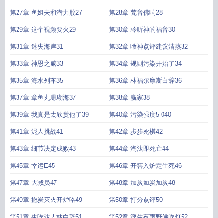
第27章 鱼姐夫和潜力股27
第28章 梵音佛响28
第29章 这个视频要火29
第30章 聆听神的福音30
第31章 迷失海岸31
第32章 喰神点评建议清蒸32
第33章 神恩之威33
第34章 规则污染开始了34
第35章 海水列车35
第36章 林福尔摩斯白辞36
第37章 章鱼丸珊瑚海37
第38章 赢家38
第39章 我真是太欣赏他了39
第40章 污染强度5 040
第41章 泥人挑战41
第42章 步步死棋42
第43章 细节决定成败43
第44章 淘汰即死亡44
第45章 幸运E45
第46章 开窖入炉定生死46
第47章 大减员47
第48章 加炭加炭加炭48
第49章 撤炭灭火开炉咯49
第50章 打分点评50
第51章 生吃达人林白辞51
第52章 浮生夜雨野佛吹灯52