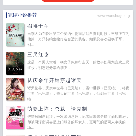
完结小说推荐
www.wanshuge.org
召唤千军
当别人为召唤出第二个契约生物而沾沾自喜到时候，王维正在为
他第一万只契约生物打造合适的装备。如果您喜欢召唤千军，
别...
三尺红妆
这是一个男人拿着一柄女子佩剑行走天下的故事如果您喜欢三尺
红妆，别忘记分享给朋友...
从庆余年开始穿越诸天
诸天世界，庆余年世界（已完结），雪中世界（已完结），将夜
世界（已完结），择天记世界（已完结），仙剑三世界（已完
结...
萌妻上阵：总裁，请克制
进错房间遇到狼，一次采访意外，记者田果果走错了酒店套房，
却被司泽南误会是上门服务的坏女人，更可气的是两人争执的
场...