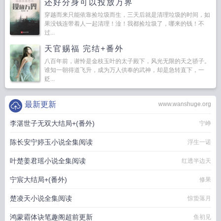
还好分身可以投放万界
穿越而来只能依靠捡垃圾而生，三天后就是清理垃圾的时间，如
果没钱连带着人一起清理！淦！我都捡垃圾了，哪来的钱！不
过...
天官赐福 完结+番外
八百年前，谢怜是金枝玉叶的太子殿下，风光无限的天之骄子。
谁知一朝得道飞升，成为万人供奉的武神，却是急转直下，一
贬...
最新更新
www.wanshuge.org
李湛世子无双大结局+(番外)
宁峥
陈长安宁婷玉小说全集阅读
浮生一诺
叶楚姜君瑶小说全集阅读
红透半边天
宁宸大结局+(番外)
修果
楚凌天小说全集阅读
惊蛰落月
鸿蒙霸体诀笔趣阁超前更新
鱼初见