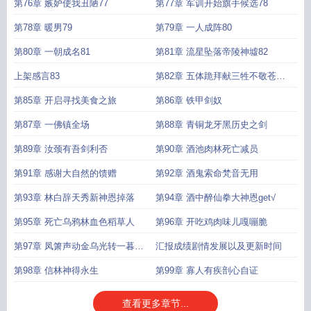
如珩羽衣昱耀慷慨打赏75
第76章 嫉妒使我丑陋77
第77章 军训开始旗手候选78
第78章 暖男79
第79章 一人成阵80
第80章 一朝成名81
第81章 流星坠落帝陵神墟82
上架感言83
第82章 五体跪拜献三牲不敬苍天
敬鬼神求首订84
第85章 开启寻找美食之旅
第86章 铁甲剑奴
第87章 一佛镇全场
第88章 青铜龙牙黑历史之剑
第89章 汝颈有吾剑利否
第90章 酒池肉林死亡减员
第91章 感谢大自然的馈赠
第92章 酒鬼索命梵音无用
第93章 林白辞天秀新神恩掉落
第94章 酒中醉仙拳大神恩get√
第95章 死亡乌鸦林血色稻草人
第96章 开吃鸡肉味儿嘎嘣脆
第97章 凤箫声动金乌光转一暮游
汇报成绩剧情发展以及更新时间
龙舞
第98章 信林神得永生
第99章 寡人有疾剖心自证
查看更多章节...