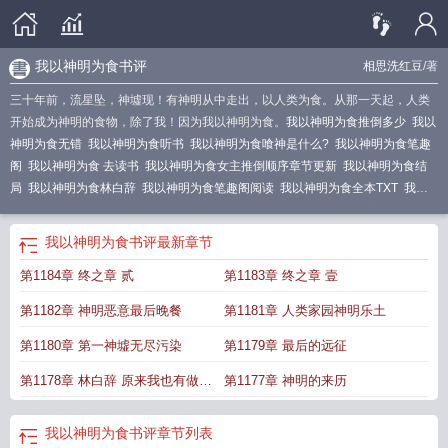
我以神明为食书评
相思洗红豆
/著
三十年前，流星坠，神墟现！有神明从中走出，以人类为食。从那一天起，人类
开始成为神明的食物，除了我！因为我以神明为食。
我以神明为食推倒多少
我以
神明为食无错
我以神明为食听书
我以神明为食喰神是什么?
我以神明为食笔趣
阁
我以神明为食 去读书
我以神明为食女主推倒顺序章节更新
我以神明为食结
局
我以神明为食林白辞
我以神明为食笔趣阁阅读
我以神明为食全本TXT
我以
神明为食妙味书屋
我以神明为食TXT无错版
我以神明为食有几个女主
我以神明
为食TXT
我以神明为食TXT八零
我以神明为食全文免费阅读
我以神明为食在线
我以神明为食书评
最新章节
观看
我以神明为食笔趣趣
我以神明为食女主有几个
我以神明为食 相思洗红
第1184章 终之章 贰
第1183章 终之章 壹
豆
我以神明为食最新章节无弹窗
我以神明为食免费阅读完整版
我以神明为食纪
心言
我以神明为食人物介绍
我以神的名义起誓
我以神明为食全文阅读
我以神
第1182章 神明恶意最后晚餐
第1181章 人类家园神明乐土
明为食几个女主
我以神明为食起点
我以神明为食古晴香被吃了吗
我以神明为食
古晴香真实身份
我以神明为食书评
我以神明为食女主详细介绍
我以神明画押赌
第1180章 第一神墟无尽污染
第1179章 最后的远征
你心动一刹
我以神明为食好看吗
我以神明为食齐齐读
我以神明为食无错版精校
第1178章 林白辞 原来我也有做渣
第1177章 神明的来历
版
我以神明为食加料版
我以神明为食八一中文网
我以神明为食全文
我以神明
为食贴吧
我以神明为食类似的
我以神明为食一血是第几章
我以神明为食新笔趣
男的潜质呀
阁
我以神明为食最新
我以神明为食有声
我以神明为食笔趣阁无弹窗
我以神明
我以神明为食书评
章节列表