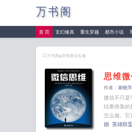
万书阁
首 页
玄幻修真
重生穿越
都市小说
万书阁
>
思维微信头像
思维微
作者：
谢晓萍
微信不只是
结果倚靠的
婚
英雄联