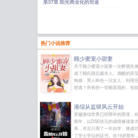
第37章 阳光商业化的坦途
热门小说推荐
顾少蜜宠小甜妻
关于顾少蜜宠小甜妻一次醉酒失
成了顾氏团总裁夫人。酒醒的苏
悔婚，男人眸色一沉女人，利用
想逃？所有的一切都是我的，包
闻，都说宁惹阎王不惹顾言，做
狠厉，可偏偏这个小女人除外。
港综从监狱风云开始
是一物降一物，他只对这个女人
穿越港综世界已经两年的西谨，在
能。苏宝宝前面手撕渣男渣女毫
那年，以DSE状元的成绩修读港
软，后面顾言助她一臂之力。敢
系，并且只用了一年自学，便成
女人，是活腻歪了吧。...
了学士学位的证书。在19岁那年