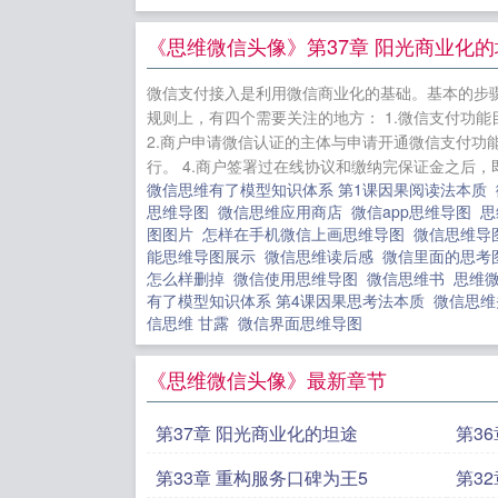
我太爱你
良人共枕眠
《思维微信头像》第37章 阳光商业化的
处，为爱而
微信支付接入是利用微信商业化的基础。基本的步
规则上，有四个需要关注的地方： 1.微信支付功
2.商户申请微信认证的主体与申请开通微信支付功
行。 4.商户签署过在线协议和缴纳完保证金之后，
微信思维有了模型知识体系 第1课因果阅读法本质
思维导图
微信思维应用商店
微信app思维导图
思
图图片
怎样在手机微信上画思维导图
微信思维导
能思维导图展示
微信思维读后感
微信里面的思
怎么样删掉
微信使用思维导图
微信思维书
思维
有了模型知识体系 第4课因果思考法本质
微信思
信思维 甘露
微信界面思维导图
《思维微信头像》最新章节
第37章 阳光商业化的坦途
第3
第33章 重构服务口碑为王5
第3