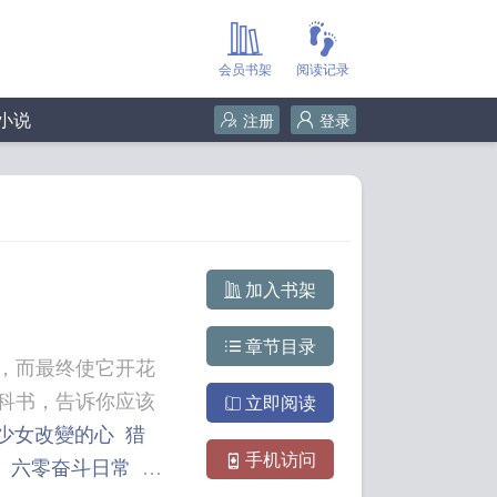
会员书架
阅读记录
小说
注册
登录
加入书架
章节目录
，而最终使它开花
科书，告诉你应该
立即阅读
少女改變的心
猎
手机访问
六零奋斗日常
怪