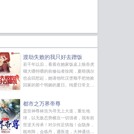
渡劫失败的我只好去蹭饭
若干年以后，看着在她家饭桌上狼吞虎
咽大嚼特嚼的前修仙者徐闻，夏晴偶尔
也会回想起，她请他吃汉堡顺手把他捡
回家的那个明媚的夏日。纯爱日常文，
单女主，高甜预警。如果您喜欢渡劫失
败的我只好去蹭饭，别忘记分享给朋
都市之万界帝尊
友...
盖世神尊林浩为寻无上大道，重生地
球，以无敌态势横压一切强者，我有前
世逆天传承！对尔何足惧哉！会隐身，
能布阵，会炼丹，通医道，大神通信手