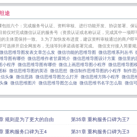
叔叔
罪孽深重的爱
变身之我为神王
重生之傲妃逆袭
总
你说爱像云
分手之后再说爱
神医都市行
怪物调查手册
坦途
狂
骤包括六个：完成服务号认证、资料审核、进行功能开发、协议签署、保证
能目前仅对完成微信认证的服务号（资质认证或名称认证，完成其中一项
能的主体需保持一致。 3.为了加快发布进度，建议资料审核通过的商户
即可选择开启全网发布，无须等到承诺函签署完成。 微信支付接入简要规则五
微信思维导图发表文章怎么发
微信功能的思维导图
微信思维系列丛书
维导图有哪些
微信思维作者甘露简介
微信思维导图设计方案
微信里的
图小程序
微信思维导图有哪些
微信上画思维导图小程序
微信思维导图
考图标
微信思维导图的英语
微信思想
微信制作思维导图的小程序
制作思
微信头像
微信思路
微信思维导图怎么打开
微信思维方阵小程序
微信思
维头像
微信思维图片
微信思维导图怎么做
微信思维书名字怎么取
微信
6章 规则是为了更大的自由
第35章 重构服务口碑为王7
2章 重构服务口碑为王4
第31章 重构服务口碑为王3