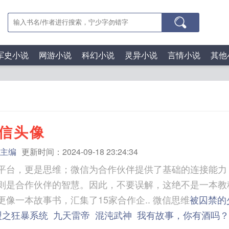
军史小说
网游小说
科幻小说
灵异小说
言情小说
其他
信头像
主编
更新时间：2024-09-18 23:24:34
平台，更是思维；微信为合作伙伴提供了基础的连接能力
则是合作伙伴的智慧。因此，不要误解，这绝不是一本教
怎么做。它更像一本故事书，汇集了15家合作企.. 微信思维
被囚禁的
盟之狂暴系统
九天雷帝
混沌武神
我有故事，你有酒吗？