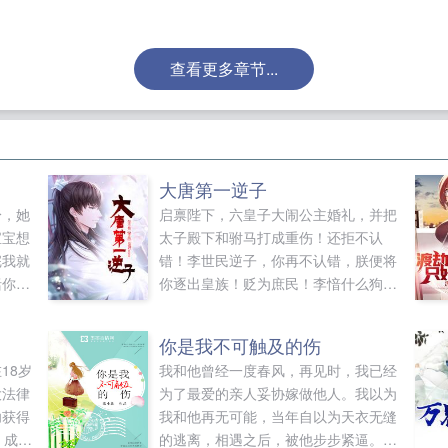
查看更多章节...
大唐第一逆子
身，她
启禀陛下，六皇子大闹公主婚礼，并把
宝宝想
太子殿下和驸马打成重伤！还拒不认
完我就
错！李世民逆子，你再不认错，朕便将
括你传
你逐出皇族！贬为庶民！李愔什么狗屁
事果断
皇子！我不稀罕！半年后。李世民李愔
又或者
肯认错了么？陛下，六皇子拒不认错，
你是我不可触及的伤
欲罢不
并且现在过的比您好。他的琉璃厂月入
18岁
我和他曾经一度春风，再见时，我已经
不手
百万贯。堪比长安半年税收。李世民惊
大法律
为了最爱的亲人妥协嫁做他人。我以为
惹我的
恐这陛下，六皇子的集团公司提供了千
功获得
我和他再无可能，当年自以为天衣无缝
万个就业岗位，让千万家庭奔小康。月
，成功
的逃离，相遇之后，被他步步紧逼。当
进账亿万贯！富可敌国！李世民急了快