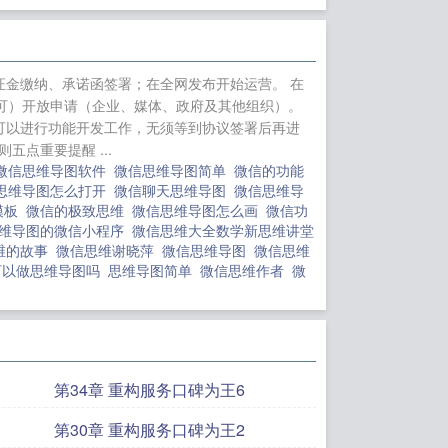
裁的圈养情人
我与
罪全书1
情迷深
金缴纳、承诺函签署；在全网发布开始运营。 在
即可）开放申请（企业、媒体、政府及其他组织）。
即可以进行功能开发工作，无须等到协议签署后再进
点重要提醒 ...
微信思维导图软件
微信思维导图简单
微信的功能
思维导图怎么打开
微信聊天思维导图
微信思维导
模板
微信的极致思维
微信思维导图怎么画
微信功
维导图的微信小程序
微信思维大全数学新思维讲堂
维的故事
微信思维谢晓萍
微信思维导图
微信思维
可以做思维导图吗
思维导图简单
微信思维作者
微
第34章 重构服务口碑为王6
第30章 重构服务口碑为王2