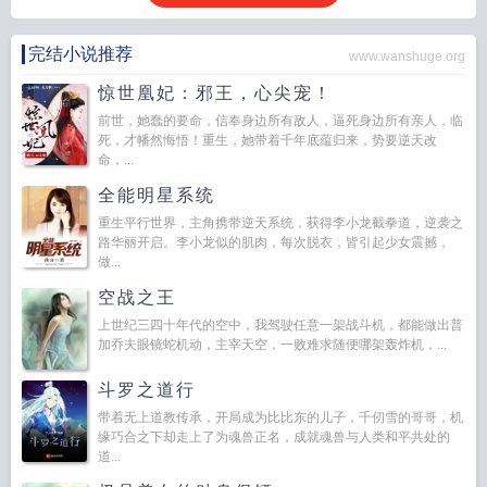
完结小说推荐
www.wanshuge.org
惊世凰妃：邪王，心尖宠！
前世，她蠢的要命，信奉身边所有敌人，逼死身边所有亲人，临
死，才幡然悔悟！重生，她带着千年底蕴归来，势要逆天改
命，...
全能明星系统
重生平行世界，主角携带逆天系统，获得李小龙截拳道，逆袭之
路华丽开启。李小龙似的肌肉，每次脱衣，皆引起少女震撼，
做...
空战之王
上世纪三四十年代的空中，我驾驶任意一架战斗机，都能做出普
加乔夫眼镜蛇机动，主宰天空，一败难求随便哪架轰炸机，...
斗罗之道行
带着无上道教传承，开局成为比比东的儿子，千仞雪的哥哥，机
缘巧合之下却走上了为魂兽正名，成就魂兽与人类和平共处的
道...