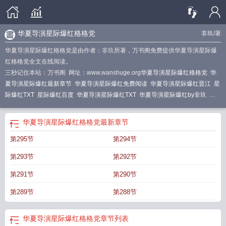
华夏导演星际爆红格格党
非玖
/著
华夏导演星际爆红格格党是由作者：非玖所著，万书阁免费提供华夏导演星际爆
红格格党全文在线阅读。
三秒记住本站：万书阁 网址：www.wanshuge.org
华夏导演星际爆红格格党
华
夏导演星际爆红最新章节
华夏导演星际爆红免费阅读
华夏导演星际爆红晋江
星
际爆红TXT
星际爆红百度
华夏导演星际爆红TXT
华夏导演星际爆红by非玖
华
夏导演星际爆红非玖
星际爆红非玖
星际爆红全文
穿越星际华夏歌曲
华夏导
演
星际华夏文化
星际爆红免费阅读
华夏导演星际爆红笔趣阁
华夏导演星际爆
华夏导演星际爆红格格党
最新章节
红百度
穿越星际华夏
华夏导演星际爆红TXT百度
星际华夏纯爱
星际爆红作者
第295节
第294节
非玖
华夏导演星际爆红by
华夏导演星际爆红
星际之华夏
华夏导演星际爆红郁
璟
华夏最强导演
华夏导演星际爆红by非玖百度
星际爆红有感而孕哪一章
星际
第293节
第292节
爆红晋江
星际爆红TXT百度
第291节
第290节
第289节
第288节
华夏导演星际爆红格格党
章节列表