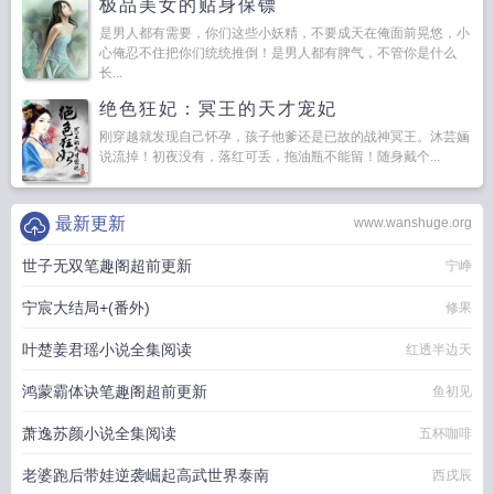
极品美女的贴身保镖
是男人都有需要，你们这些小妖精，不要成天在俺面前晃悠，小
心俺忍不住把你们统统推倒！是男人都有脾气，不管你是什么
长...
绝色狂妃：冥王的天才宠妃
刚穿越就发现自己怀孕，孩子他爹还是已故的战神冥王。沐芸婳
说流掉！初夜没有，落红可丢，拖油瓶不能留！随身戴个...
最新更新
www.wanshuge.org
世子无双笔趣阁超前更新
宁峥
宁宸大结局+(番外)
修果
叶楚姜君瑶小说全集阅读
红透半边天
鸿蒙霸体诀笔趣阁超前更新
鱼初见
萧逸苏颜小说全集阅读
五杯咖啡
老婆跑后带娃逆袭崛起高武世界泰南
西戌辰