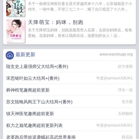
关于一胎俩宝神医狂妻太逆天穿越而来十八年，云苏城都是个小
绵羊。一朝中毒，不管三七二十一，睡了自己暗恋了十八年...
天降萌宝：妈咪，别跑
关于天降萌宝妈咪，别跑某腹黑男人花菜，去跟你妈咪说，爸爸
爱她。花菜妈咪，爸爸让我跟你说，他爱别的女人！这...
最新更新
www.wanshuge.org
陆玄史上最强师父大结局+(番外)
炒方便面
宋思铭叶如云大结局+(番外)
争渡@qimiaoUGtUK1
葬神棺笔趣阁超前更新
浮生一诺
苏文陆晚风阎王下山大结局+(番外)
苍月夜
镇天神医笔趣阁超前更新
五杯咖啡
权力之巅笔趣阁超前更新列表
争渡@qimiaoUGtUK1
老婆跑后带娃逆袭崛起高武世界泰南
西戌辰