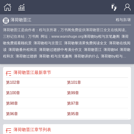
薄荷吻晋江
程与京
/著
薄荷吻晋江是由作者：程与京所著，万书阁免费提供薄荷吻晋江全文在线阅读。
三秒记住本站：万书阁 网址：www.wanshuge.org
薄荷吻by程与京笔趣阁
薄荷
吻免费观看顾杭景
薄荷吻程与京晋江
薄荷吻黎清霁免费阅读全文
薄荷吻在线阅
读
薄荷吻番外程和京
薄荷吻过翅膀中考满分作文
薄荷吻晋江
薄荷吻txt
薄荷吻
程和京
薄荷吻过翅膀
薄荷吻 程与京笔趣阁
薄荷吻讲的什么
薄荷吻by程与
京
薄荷吻rain
薄荷吻阅读
薄荷吻笔趣阁免费阅读
薄荷吻黎清霁叫什么名字
薄
荷吻百度
薄荷吻程与金
薄荷吻黎清霁笔趣阁
薄荷吻黎清霁免费
薄荷吻黎清霁
薄荷吻晋江
最新章节
程与京
薄荷吻顾杭景
薄荷吻笔趣阁
薄荷吻免费阅读
薄荷吻黎清霁免费阅读
薄
第102章
第101章
荷吻番外
薄荷吻的英文
薄荷吻作者程与京
薄荷吻TXT资源
薄荷吻顾杭景黎清
霁
薄荷吻程与京笔趣阁
薄荷吻过翅膀作文
薄荷吻程与京TXT
薄荷吻黎清霁
薄
第100章
第99章
荷吻by程与京晋江
薄荷吻程与京百度
薄荷吻by程与京TXT百度
薄荷吻全文免费
阅读
第98章
第97章
第96章
第95章
薄荷吻晋江
章节列表