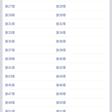
第27章
第28章
第29章
第30章
第31章
第32章
第33章
第34章
第35章
第36章
第37章
第38章
第39章
第40章
第41章
第42章
第43章
第44章
第45章
第46章
第47章
第48章
第49章
第50章
第51章
第52章