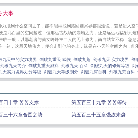
了白月光
和空姐荒岛求生的日子
次元之王的综漫日常
邻居，坑哭禽兽们
佛系大佬她马甲又掉了
嫁给权臣后被
身大事
诸天从神棍开始
港综：枭雄从杀出九龙城寨开始
我于
冲力甩到什么空间去了，能不能再找到路回幽冥界都很难说，若是进入空
秦：开局娶了素素
这个明星在混日子
欲轮回
诡师王妃
闪便是几百里的空间越过，但那远古战场的崩塌之力，还是远远地辐射到这
港片：从整蛊专家开始制霸铜锣湾
灵气复苏：开局亿万
日来临一般，以那老者与仙女峰峰主二人的无上修为，尚自站立不稳，急急
得一刻，这股天地伟力，便会击到他的身上，纵是在小天的空间之内，能
破九天中的实力境界
剑破九重天 武侠
剑破九荒
剑破九天 实力境界
剑
剑破九天简介
剑破九重天游戏
剑破九天 百科
剑破九天的修炼等级
剑
九天实力境界划分等级
剑破九天等级划分
剑破九霄百科
剑破九荒百科
百四十章 苦苦支撑
第五百三十九章 苦苦等待
百三十六章合围之势
第五百三十五章强敌来袭