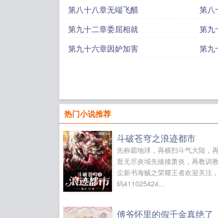
第八十八章无端飞醋
第八
第九十二章委屈相就
第九
第九十六章因妒加害
第九
热门小说推荐
斗破苍穹之浪迹都市
先称霸地球，再横扫斗气大陆，
逛无尽炎域先揍揍萧炎，再教训
尘新书海贼之荣耀王者欢迎关注
码411025424...
傅爷怀里的假千金真绝了