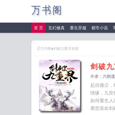
万书阁
首 页
玄幻修真
重生穿越
都市小说
万书阁
>
剑破九重天游戏
剑破九
作者：
六朝遗
起自微尘，
情缘，九世
如何重生人