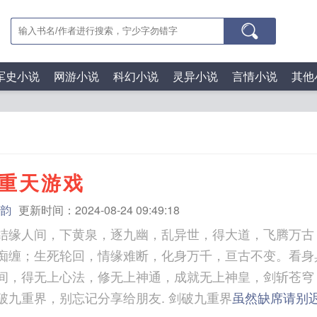
军史小说
网游小说
科幻小说
灵异小说
言情小说
其他
重天游戏
韵
更新时间：2024-08-24 09:49:18
结缘人间，下黄泉，逐九幽，乱异世，得大道，飞腾万古
痴缠；生死轮回，情缘难断，化身万千，亘古不变。看身
间，得无上心法，修无上神通，成就无上神皇，剑斩苍穹
果您喜欢剑破九重界，别忘记分享给朋友. 剑破九重界
虽然缺席请别