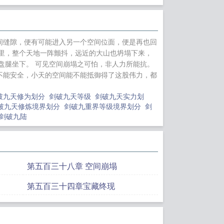
你！打我啊！
四合
娇养了
穿成修仙文
鱼缸中创造全人
间缝隙，便有可能进入另一个空间位面，便是再也回
谨芷若可为
修仙从
里，整个天地一阵颤抖，远近的大山也坍塌下来，
年魂环
盘腿坐下。 可见空间崩塌之可怕，非人力所能抗。
不能安全，小天的空间能不能抵御得了这股伟力，都
破九天修为划分
剑破九天等级
剑破九天实力划
破九天修炼境界划分
剑破九重界等级境界划分
剑
剑破九陆
第五百三十八章 空间崩塌
第五百三十四章宝藏终现