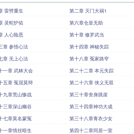
章 雷劈重生
第二章 灭门大祸1
章 灵蛇护佑
第六章仓皇无助
章 人心险恶
第十章 修罗武当
三章 参悟心法
第十四章 神秘失踪
七章 无上心法
第十八章 冤家路窄
十一章 武林大会
第二十二章 本元失踪
十五章 冤屈莫辩
第二十六章 侠义无双
十九章荒山惨战
第三十章舍身跳崖
十三章深山幽谷
第三十四章神功大成
十七章莫名蒙冤
第三十八章青衣少女
十一章情丝暗生
第四十二章同居一室