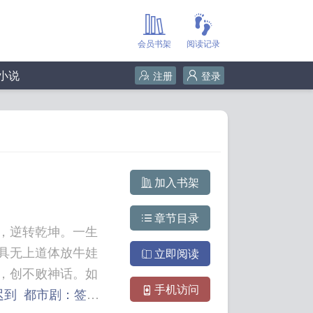
会员书架
阅读记录
小说
注册
登录
加入书架
章节目录
，逆转乾坤。一生
具无上道体放牛娃
立即阅读
，创不败神话。如
手机访问
迟到
都市剧：签到