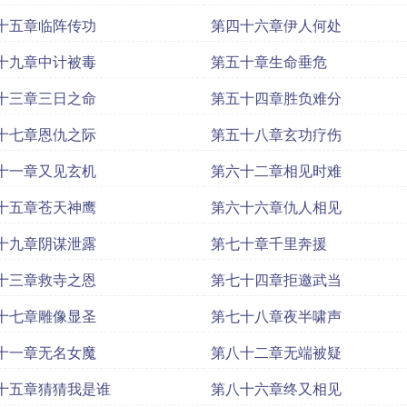
十五章临阵传功
第四十六章伊人何处
十九章中计被毒
第五十章生命垂危
十三章三日之命
第五十四章胜负难分
十七章恩仇之际
第五十八章玄功疗伤
十一章又见玄机
第六十二章相见时难
十五章苍天神鹰
第六十六章仇人相见
十九章阴谋泄露
第七十章千里奔援
十三章救寺之恩
第七十四章拒邀武当
十七章雕像显圣
第七十八章夜半啸声
十一章无名女魔
第八十二章无端被疑
十五章猜猜我是谁
第八十六章终又相见