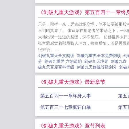
十年，我成
院：做个好
《剑破九重天游戏》第五百四十一章终
炮灰女配后
只是，那样一来，远古战场崩塌，他不知要被那股
类
神话大
不到幽冥界了。 张宣蒙在那老者的带动之下，一
一棵树开始
大地出现一道道的裂缝，深不见底。 仿佛世界末
张宣蒙感觉着那股骇人冲力，暗暗后怕，若是再慢
很难说。 ...
剑破九重天全文阅读
剑破九重界全本免费阅读
剑
分
剑破九重界 六朝遗韵
剑破九天境界
剑破九宵
破九天百度百科等级
剑破九天修炼等级划分
剑破
《剑破九重天游戏》最新章节
第五百四十一章终身大事
第五
第五百三十七章疯狂自暴
第五
《剑破九重天游戏》章节列表