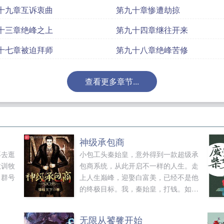
十九章互诉衷曲
第九十章惨遭劫掠
十三章绝峰之上
第九十四章继往开来
十七章被迫拜师
第九十八章绝峰苦修
查看更多章节...
神级承包商
再去逛
小包工头秦始皇，意外得到一款超级承
教训牧
包商系统，从此开启不一样的人生。走
，群号
上人生巅峰，迎娶白富美，已经不是他
的终极目标。我，秦始皇，打钱。如果
您喜欢神级承包商，别忘记分享给朋
友...
无限从饕餮开始