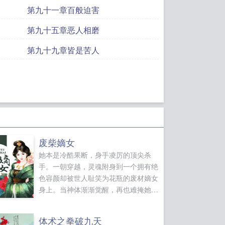
第九十一章百般迫害
第九十五章恶人相磨
第九十九章皆是苦人
废柴嫡女
她本是冷酷果断，身手凌厉的顶尖杀
手。一朝穿越，灵魂附身到一个拥有绝
色容颜却被世人耻笑为花瓶的废材嫡女
身上。当神体渐渐觉醒，再也难掩她的
绝代风华。御神兽，炼神器，顺带夺走
数个美男的...
体术之拳破九天