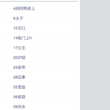
4鸡同鸭讲上
6太子
10灭口
14敲门上h
17公主
20垆邸
24皇帝
28旧事
32变故
36抓获
39河水