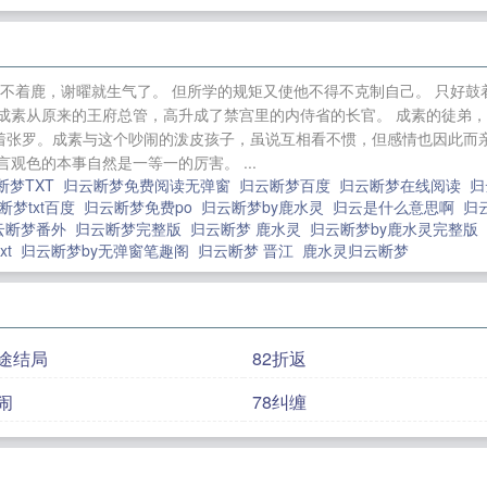
撷
被迫嫁给玄学大佬后
李臻邵煦雪加入漠北后，我建立
世：原始部落种种田
《阿芙》1v1h
鬼差先生
我有美貌就
加入漠北后，我建立帝国李臻邵煦雪小说最新章节免费阅
猎不着鹿，谢曜就生气了。 但所学的规矩又使他不得不克制自己。 只好鼓
邵煦雪加入漠北后，我建立帝国小说最新章节免费阅读
卖
成素从原来的王府总管，高升成了禁宫里的内侍省的长官。 成素的徒弟，
骨科 1v1)
李臻邵煦雪小说最新章节免费阅读
着张罗。成素与这个吵闹的泼皮孩子，虽说互相看不惯，但感情也因此而亲
观色的本事自然是一等一的厉害。 ...
断梦TXT
归云断梦免费阅读无弹窗
归云断梦百度
归云断梦在线阅读
归
断梦txt百度
归云断梦免费po
归云断梦by鹿水灵
归云是什么意思啊
归
云断梦番外
归云断梦完整版
归云断梦 鹿水灵
归云断梦by鹿水灵完整版
xt
归云断梦by无弹窗笔趣阁
归云断梦 晋江
鹿水灵归云断梦
归途结局
82折返
闹
78纠缠