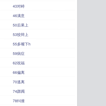
43对峙
46满意
50后果上
53狡辩上
55多嘴下h
59病症
62祝福
66偏离
70逃离
74踯躅
78纠缠