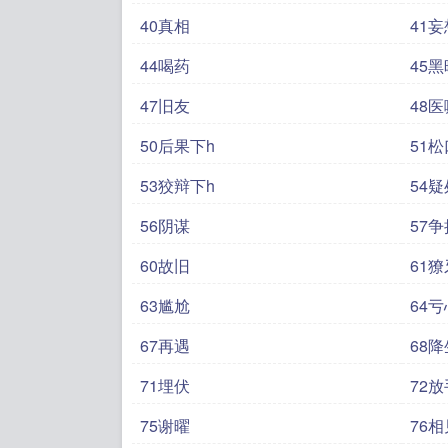
40真相
41妄
44喝药
45
47旧友
48医
50后果下h
51松
53狡辩下h
54疑
56阴谋
57争
60故旧
61
63尴尬
64亏
67再遇
68降
71埋伏
72放
75谢曜
76相