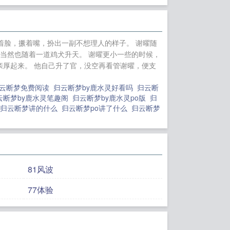
帝国最新章节大
够了[快穿]/系统的
读
逆熵纪元：废土
着脸，撅着嘴，扮出一副不想理人的样子。 谢曜随
身
玫瑰沦陷
一枝
当然也随着一道鸡犬升天。 谢曜更小一些的时候，
厚起来。 他自己升了官，没空再看管谢曜，便支
云断梦免费阅读
归云断梦by鹿水灵好看吗
归云断
云断梦by鹿水灵笔趣阁
归云断梦by鹿水灵po版
归
归云断梦讲的什么
归云断梦po讲了什么
归云断梦
81风波
77体验