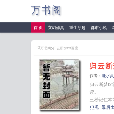
万书阁
首 页
玄幻修真
重生穿越
都市小说
万书阁
>
归云断梦txt百度
归云断
作者：
鹿水灵
归云断梦t
读。
犯规
母后