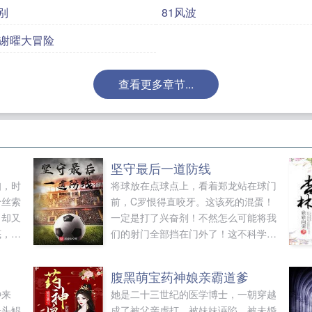
别
81风波
 谢曜大冒险
查看更多章节...
坚守最后一道防线
知，时
将球放在点球点上，看着郑龙站在球门
粉丝索
前，C罗恨得直咬牙。这该死的混蛋！
，却又
一定是打了兴奋剂！不然怎么可能将我
底，还
们的射门全部挡在门外了！这不科学！
梅西将头点的如同啄木鸟一样。对！小
小罗你说的太对了。对方一定是打了兴
腹黑萌宝药神娘亲霸道爹
奋剂。不然不科学！如果您喜欢坚守最
种来
她是二十三世纪的医学博士，一朝穿越
后一道防线，别忘记分享给朋友...
一头鲲
成了被父亲虐打，被妹妹诬陷，被未婚