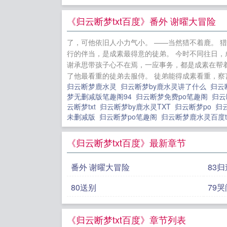
全
任君采
全
穿越异
《归云断梦txt百度》番外 谢曜大冒险
真香日常
了，可他依旧人小力气小。 ——当然猎不着鹿。 
弦音
李臻
行的伴当，是成素最得意的徒弟。 今时不同往日，
春
好想(兄妹
谢承思带孩子心不在焉，一应事务，都是成素在帮
了他最看重的徒弟去服侍。 徒弟能得成素看重，察言
归云断梦鹿水灵
归云断梦by鹿水灵讲了什么
归云
梦无删减版笔趣阁94
归云断梦免费po笔趣阁
归云
云断梦txt
归云断梦by鹿水灵TXT
归云断梦po
归
未删减版
归云断梦po笔趣阁
归云断梦鹿水灵百度t
《归云断梦txt百度》最新章节
番外 谢曜大冒险
83
80送别
79哭
《归云断梦txt百度》章节列表