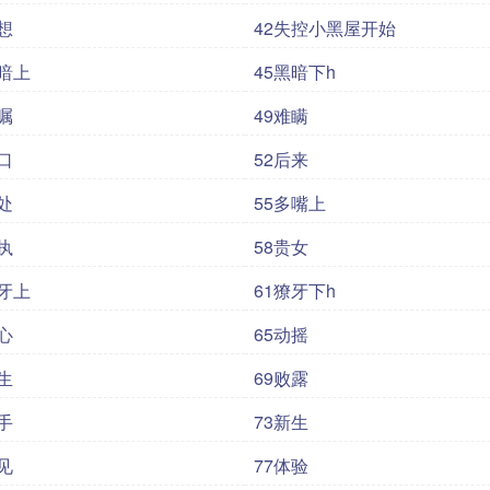
想
42失控小黑屋开始
黑暗上
45黑暗下h
嘱
49难瞒
口
52后来
处
55多嘴上
执
58贵女
獠牙上
61獠牙下h
心
65动摇
生
69败露
手
73新生
见
77体验