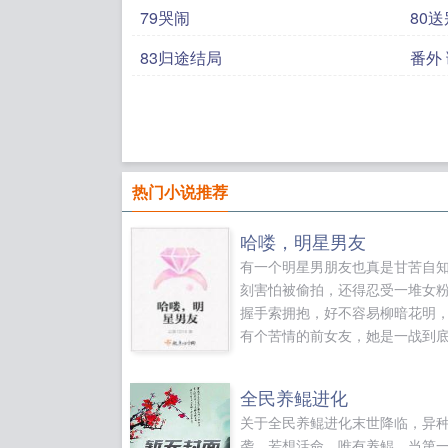
79哭闹
80送
83归途结局
番外
热门小说推荐
哈喽，明星男友
有一个明星男朋友也真是甘苦自
刻害怕被偷拍，还得忍受一堆女
握手索拥抱，好不容易柳暗花明
有个苦情的前女友，她是一战到
是悄然退出...
全民养鲲进化
关于全民养鲲进化末世降临，异
袭。若想活命，唯有养鲲。当第