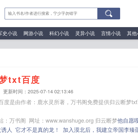
军史小说
网游小说
科幻小说
灵异小说
言情小说
其他
梦txt百度
更新时间：2025-07-14 02:13:46
xt百度是由作者：鹿水灵所著，万书阁免费提供归云断梦tx
三秒记住本站：万书阁 网址：www.wanshuge.org 归云断梦
他自愿
太诱人
它才不是真的龙！
加入漠北后，我建立帝国李臻