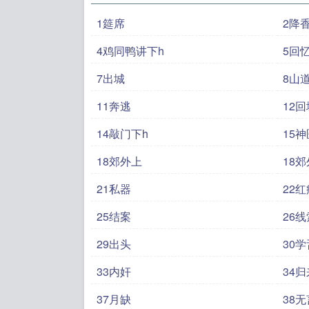
1筵席
2降
4鸡同鸭讲下h
5回
7出城
8山
11奔逃
12回
14敲门下h
15神
18郊外上
18郊
21私器
22红
25结案
26线
29出头
30学
33内奸
34归
37月缺
38无