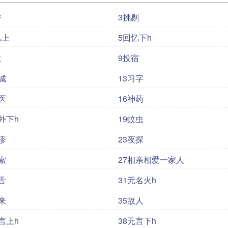
香
3挑剔
忆上
5回忆下h
道
9投宿
城
13习字
医
16神药
外下h
19蚊虫
疹
23夜探
索
27相亲相爱一家人
舌
31无名火h
来
35故人
言上h
38无言下h