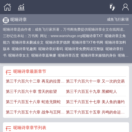
呢喃诗章
咸鱼飞行家
/著
呢喃诗章是由作者：咸鱼飞行家所著，万书阁免费提供呢喃诗章全文在线阅读。
三秒记住本站：万书阁 网址：www.wanshuge.org
呢喃诗章TXT
呢喃诗章主角
能力
呢喃诗章未删减全文
呢喃诗章罗德牌
呢喃诗章TXT奇书网
呢喃诗章加料
版本
呢喃诗章笔趣阁
呢喃诗章好看吗
呢喃诗章免费阅读完整版
呢喃诗章扫
书
呢喃诗章女主
呢喃诗章嘉琳娜
呢喃诗章百度
呢喃诗章米娅猫的身份
呢喃诗
章 笔趣阁
呢喃诗章等级划分
呢喃诗章(加料版)修改
呢喃诗章无错
呢喃诗章女
主确定关系
呢喃诗章棉花糖
呢喃诗章人物介绍
呢喃诗章TXT八零
呢喃诗章作
呢喃诗章
最新章节
者上一本书
呢喃诗章听书
呢喃诗章米娅真实身份
呢喃诗章在线阅读
呢喃诗章
第三千六百六十二章 再见的拉普拉
第三千六百六十一章 又一次的交易
在线
呢喃诗章有几个女主
呢喃诗章十三古神
呢喃诗章正版
呢喃诗章夏德的身
份
呢喃诗章罗德牌规则
呢喃诗章无错字无防盗
呢喃诗章百度百科
呢喃诗章笔
斯霍华德
第三千六百六十章 雪天的欲望
第三千六百五十九章 黑鳞蛇人
趣阁无弹窗
呢喃诗章无弹窗
呢喃诗章十三个被选中者
呢喃诗章TXT百度
呢喃
诗章力量体系
呢喃诗章免费阅读
呢喃诗章精校版
呢喃诗章加料版4.0
呢喃诗章
第三千六百五十八章 蛇造无限蛇
第三千六百五十七章 美人鱼的邀约
起点
呢喃诗章讲的是什么
第三千六百五十六章 战争与王阿杰
第三千六百五十五章 共鸣的命运与
莉娜
独身的宴会
呢喃诗章
章节列表