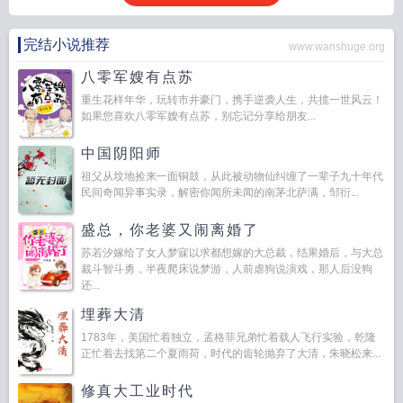
完结小说推荐
www.wanshuge.org
八零军嫂有点苏
重生花样年华，玩转市井豪门，携手逆袭人生，共揽一世风云！
如果您喜欢八零军嫂有点苏，别忘记分享给朋友...
中国阴阳师
祖父从坟地捡来一面铜鼓，从此被动物仙纠缠了一辈子九十年代
民间奇闻异事实录，解密你闻所未闻的南茅北萨满，邹衍...
盛总，你老婆又闹离婚了
苏若汐嫁给了女人梦寐以求都想嫁的大总裁，结果婚后，与大总
裁斗智斗勇，半夜爬床说梦游，人前虐狗说演戏，那人后没狗
还...
埋葬大清
1783年，美国忙着独立，孟格菲兄弟忙着载人飞行实验，乾隆
正忙着去找第二个夏雨荷，时代的齿轮抛弃了大清，朱晓松来...
修真大工业时代