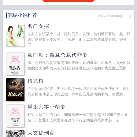
完结小说推荐
www.wanshuge.org
名门女探
沈乔在认识某个二货一段时间后才发现，他们俩只要碰一起，那
必定是有案子要发生。可现在，那个二货居然说要娶她。她可
不...
豪门劫：撒旦总裁代罪妻
撒旦总裁代罪妻雷雨交加的夜晚，她的母亲生命垂危，而她的新
婚的丈夫却和情人在他们还弥漫着喜庆味道的新房里翻云覆雨...
抬龙棺
关于抬龙棺如果世界上出现了一位能将命运给你改变的人，但他
的前提条件是让你先去做一件令自己最后悔的事情。你愿意...
重生六零小萌妻
林影和母亲相依为命，却被渣爹一家害得穿越到1959年东北县
城一户普通工人家里刚在这个平行空间混得风声水起，谁...
大玄提刑官