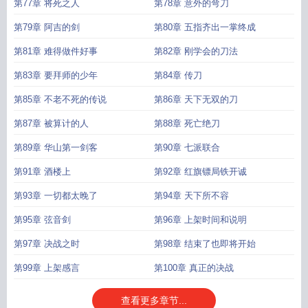
第77章 将死之人
第78章 意外的弯刀
第79章 阿吉的剑
第80章 五指齐出一掌终成
第81章 难得做件好事
第82章 刚学会的刀法
第83章 要拜师的少年
第84章 传刀
第85章 不老不死的传说
第86章 天下无双的刀
第87章 被算计的人
第88章 死亡绝刀
第89章 华山第一剑客
第90章 七派联合
第91章 酒楼上
第92章 红旗镖局铁开诚
第93章 一切都太晚了
第94章 天下所不容
第95章 弦音剑
第96章 上架时间和说明
第97章 决战之时
第98章 结束了也即将开始
第99章 上架感言
第100章 真正的决战
查看更多章节...