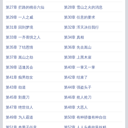
第27章 拦路的桃谷六仙
第28章 雪山之火的消息
第29章 一人之威
第30章 任意的要求
第31章 回到梦境
第32章 浑天决任我行
第33章 一齐畏惧之人
第34章 真相
第35章 了结恩情
第36章 先去嵩山
第37章 嵩山之劫
第38章 上黑木崖
第39章 适逢其会
第40章 一掌又一掌
第41章 痴男怨女
第42章 结束了
第43章 劫道
第44章 强盗头子
第45章 割鹿刀
第46章 抢人抢刀
第47章 绝世佳人
第48章 大恶人
第49章 为人霸道
第50章 有种骄傲有种自信
第51章 奇男子任意
第52章 人人头疼的风妖精