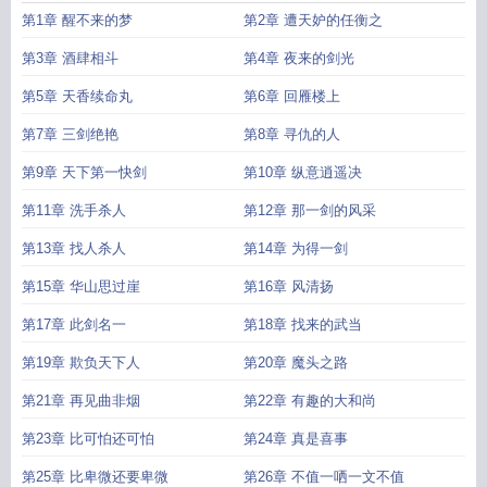
第1章 醒不来的梦
第2章 遭天妒的任衡之
第3章 酒肆相斗
第4章 夜来的剑光
第5章 天香续命丸
第6章 回雁楼上
第7章 三剑绝艳
第8章 寻仇的人
第9章 天下第一快剑
第10章 纵意逍遥决
第11章 洗手杀人
第12章 那一剑的风采
第13章 找人杀人
第14章 为得一剑
第15章 华山思过崖
第16章 风清扬
第17章 此剑名一
第18章 找来的武当
第19章 欺负天下人
第20章 魔头之路
第21章 再见曲非烟
第22章 有趣的大和尚
第23章 比可怕还可怕
第24章 真是喜事
第25章 比卑微还要卑微
第26章 不值一哂一文不值