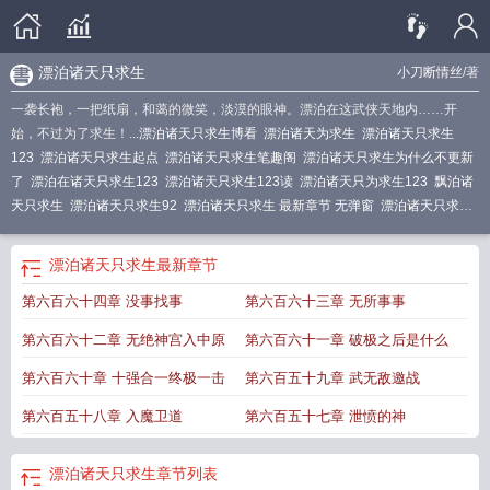
漂泊诸天只求生
小刀断情丝
/著
一袭长袍，一把纸扇，和蔼的微笑，淡漠的眼神。漂泊在这武侠天地内……开
始，不过为了求生！...
漂泊诸天只求生博看
漂泊诸天为求生
漂泊诸天只求生
123
漂泊诸天只求生起点
漂泊诸天只求生笔趣阁
漂泊诸天只求生为什么不更新
了
漂泊在诸天只求生123
漂泊诸天只求生123读
漂泊诸天只为求生123
飘泊诸
天只求生
漂泊诸天只求生92
漂泊诸天只求生 最新章节 无弹窗
漂泊诸天只求生
手打
漂泊诸天只求生1001无标题
漂泊诸天只求生最新
漂泊诸天只求生顶点
漂
泊诸天只求生最新起点
漂泊诸天只求生txt
漂泊诸天只求生免费阅读
漂泊诸天只
漂泊诸天只求生
最新章节
求生无错
漂泊诸天只求生sodu
漂泊诸天只求生TXT
漂泊诸天只求生类似
漂泊
第六百六十四章 没事找事
第六百六十三章 无所事事
诸天只求生无防盗
漂泊诸天只为求生23
漂泊诸天之求生
漂泊诸天只求生 小刀
断情丝
漂泊诸天只求生舒阅网
漂泊诸天只为求生起点
漂泊诸天只为求生1
漂泊
第六百六十二章 无绝神宫入中原
第六百六十一章 破极之后是什么
诸天只求生最新章节
漂泊诸天只求生无防盗精校
第六百六十章 十强合一终极一击
第六百五十九章 武无敌邀战
第六百五十八章 入魔卫道
第六百五十七章 泄愤的神
漂泊诸天只求生
章节列表