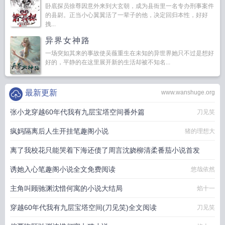
卧底探员徐尊因意外来到大玄朝，成为县衙里一名专办刑事案件
的县尉。正当小心翼翼活了一辈子的他，决定回归本性，好好
拽...
异界女神路
一场突如其来的事故使吴薇重生在未知的异世界她只不过是想好
好的，平静的在这里展开新的生活却被不知名...
最新更新
www.wanshuge.org
张小龙穿越60年代我有九层宝塔空间番外篇
刀见笑
疯妈隔离后人生开挂笔趣阁小说
猪的理想大
离了我校花只能哭着下海还债了周言沈娆柳清柔番茄小说首发
诱她入心笔趣阁小说全文免费阅读
东南望西北
悠哉依然
主角叫顾驰渊沈惜何寓的小说大结局
焰十一
穿越60年代我有九层宝塔空间(刀见笑)全文阅读
刀见笑