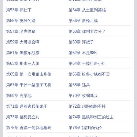
第53章 抓壮丁
第54章 从土匪到英雄
第55章 英雄的路
第56章 唇枪舌战
第57章 老虎借猪
第58章 你别太过分了
第59章 大哥误会啊
第60章 拜把子
第61章 黑狼军战旗
第62章 不是98K
第63章 狙击三人组
第64章 干掉狙击小组
第65章 第一次用狙击步枪
第66章 给多少钱都不卖
第67章 干掉一架鬼子飞机
第68章 逃兵
第69章 高粱地
第70章 收编逃兵
第71章 逼着逃兵杀鬼子
第72章 想跑都跑不掉
第73章 都想要立功
第74章 黑狼和刘三的过去
第75章 再说一句就地枪毙
第76章 猖狂的代价