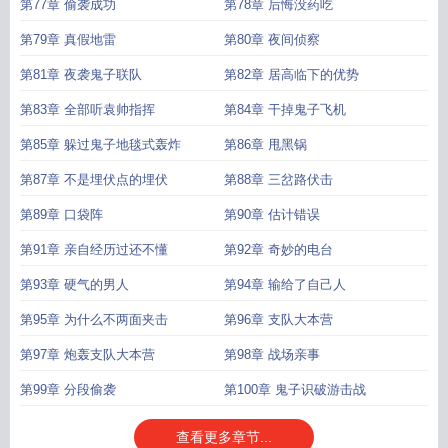
第77章 偷袭成功
第78章 后悔没药吃
第79章 真假地雷
第80章 夜间侦察
第81章 夜袭鬼子联队
第82章 居高临下的优势
第83章 全部听袁帅指挥
第84章 干掉鬼子飞机
第85章 躲过鬼子地毯式轰炸
第86章 甩黑锅
第87章 不是埋伏点的埋伏
第88章 三岔路伏击
第89章 口袋阵
第90章 估计错误
第91章 亲自经历过还不懂
第92章 奇妙的电台
第93章 硬气的男人
第94章 输给了自己人
第95章 为什么不两面夹击
第96章 支队大本营
第97章 炮轰支队大本营
第98章 战场亲事
第99章 分段偷袭
第100章 鬼子识破游击战
查看更多章节...