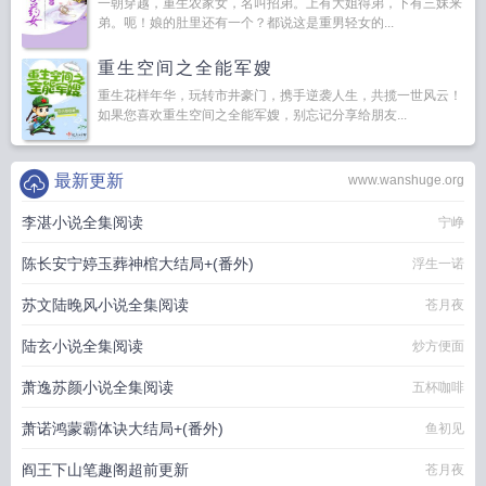
一朝穿越，重生农家女，名叫招弟。上有大姐得弟，下有三妹来
弟。呃！娘的肚里还有一个？都说这是重男轻女的...
重生空间之全能军嫂
重生花样年华，玩转市井豪门，携手逆袭人生，共揽一世风云！
如果您喜欢重生空间之全能军嫂，别忘记分享给朋友...
最新更新
www.wanshuge.org
李湛小说全集阅读
宁峥
陈长安宁婷玉葬神棺大结局+(番外)
浮生一诺
苏文陆晚风小说全集阅读
苍月夜
陆玄小说全集阅读
炒方便面
萧逸苏颜小说全集阅读
五杯咖啡
萧诺鸿蒙霸体诀大结局+(番外)
鱼初见
阎王下山笔趣阁超前更新
苍月夜