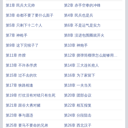
女子特战队
抗日之特种战队
抗日之黑狼特战队电影在线看
抗日之黑狼特战队八
第1章 民兵大元帅
第2章 赤手空拳的冲锋
零电子书
抗日之黑狼特战队电影免费观看
苍狼女子特战队
抗日特战队系列电视
剧
抗日之黑狼特战队TXT
抗日之黑狼特战队全本免费
抗战到底之特警战狼
抗
第3章 命都不要了要什么面子
第4章 民兵也是兵
日之飞龙特战队
抗日之黑豹特战队全文阅读
抗日之黑狼特战队电视剧
抗日之血
第5章 只剩下十二个人
第6章 不是运气是实力
狼特战队
抗日之黑狼特战队免费观看电视剧
抗日之黑豹特战队
抗日之精英特战
队
第7章 神枪手
第8章 没进包围圈就开火
第9章 这下完犊子了
第10章 神炮手
第11章 炸膛
第12章 掷弹筒榴弹怎么能够用手
抛
第13章 不许杀俘虏
第14章 三大连长抢人
第15章 过不去的坎
第16章 为了家留下
第17章 狭路相逢
第18章 一夫当关
第19章 打仗没有对错只有生死
第20章 团部会议
第21章 跟谷大勇对赌
第22章 相互报复
第23章 事与愿违
第24章 分段阻击
第25章 要马不要命的兄弟
第26章 西北汉子