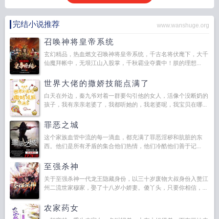
完结小说推荐
www.wanshuge.org
召唤神将皇帝系统
玄幻精品，热血燃文召唤神将皇帝系统，千古名将伏麾下，大千
仙魔拜帐中，无垠江山入股掌，千秋霸业夺囊中！朕的理想...
世界大佬的撒娇技能点满了
白天在外边，秦九爷对着一群要勾引他的女人，活像个没断奶的
孩子，我有亲亲老婆了，我都听她的，我老婆呢，我宝贝在哪...
罪恶之城
这个家族血管中流的每一滴血，都充满了罪恶淫秽和肮脏的东
西。他们是所有矛盾的集合他们热情，他们冷酷他们善于记...
至强杀神
关于至强杀神一代龙王隐藏身份，以三十岁废物大叔身份入赘江
州二流世家穆家，娶了十八岁小娇妻。傻丫头，只要你相信，...
农家药女