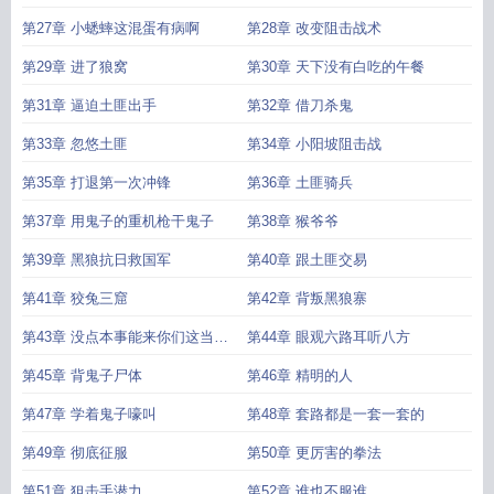
第27章 小蟋蟀这混蛋有病啊
第28章 改变阻击战术
第29章 进了狼窝
第30章 天下没有白吃的午餐
第31章 逼迫土匪出手
第32章 借刀杀鬼
第33章 忽悠土匪
第34章 小阳坡阻击战
第35章 打退第一次冲锋
第36章 土匪骑兵
第37章 用鬼子的重机枪干鬼子
第38章 猴爷爷
第39章 黑狼抗日救国军
第40章 跟土匪交易
第41章 狡兔三窟
第42章 背叛黑狼寨
第43章 没点本事能来你们这当军
第44章 眼观六路耳听八方
师
第45章 背鬼子尸体
第46章 精明的人
第47章 学着鬼子嚎叫
第48章 套路都是一套一套的
第49章 彻底征服
第50章 更厉害的拳法
第51章 狙击手潜力
第52章 谁也不服谁