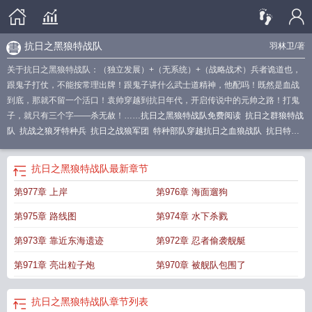
抗日之黑狼特战队
羽林卫
/著
关于抗日之黑狼特战队：（独立发展）+（无系统）+（战略战术）兵者诡道也，
跟鬼子打仗，不能按常理出牌！跟鬼子讲什么武士道精神，他配吗！既然是血战
到底，那就不留一个活口！袁帅穿越到抗日年代，开启传说中的元帅之路！打鬼
子，就只有三个字——杀无赦！……
抗日之黑狼特战队免费阅读
抗日之群狼特战
队
抗战之狼牙特种兵
抗日之战狼军团
特种部队穿越抗日之血狼战队
抗日特战
队电视剧45集在线观看
抗日之黑狼特战队电视剧免费观看
抗日之雪狼特战队
抗
日之黑豹特战队txt
抗战之黑鹰特战队
抗日之野狼特战队
抗日之我的女子特战
抗日之黑狼特战队
最新章节
队
黑狼女子特战队演员表
抗日特战队电视剧全集免费观看
重生抗日之暴风特战
第977章 上岸
第976章 海面遛狗
队
黑狼特战队电影免费观看
抗日之狼兵
抗日之黑狼特战队TXT笔趣阔
抗战之
狼牙特战队
抗日之战狼特战队
抗战之战狼军团
抗日之战狼系统
抗日之战狼 九
第975章 路线图
第974章 水下杀戮
嶷黑豹
抗日之天狼特战队
抗战之黑豹特战队
抗日之特混战队
黑狼特战队电
影
抗日之战狼九嶷黑豹
抗日之黑狼特战队全文阅读
抗日之精英特战队全文免费
第973章 靠近东海遗迹
第972章 忍者偷袭舰艇
阅读
抗战之天狼特战队
黑狼特战队免费观看高清
抗日特战队之最精锐的抗
第971章 亮出粒子炮
第970章 被舰队包围了
战
抗战之刺狼特战队
抗日之黑狼特战队影片免费观看
抗日特战队电视剧45
集
抗日之黑狼特战队txt
抗日之黑狼特战队 免费阅读
抗日之黑狼特战队全集免
费看
抗日之黑狼特战队TXT免费
猛虎特战队42集抗日
抗日之狼牙特种兵
黑狼
抗日之黑狼特战队
章节列表