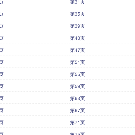
页
第31页
页
第35页
页
第39页
页
第43页
页
第47页
页
第51页
页
第55页
页
第59页
页
第63页
页
第67页
页
第71页
页
第75页