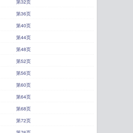
第32页
第36页
第40页
第44页
第48页
第52页
第56页
第60页
第64页
第68页
第72页
第76页