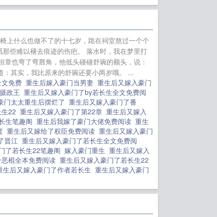
拍的电影
浪子回头
儿重生后袖手旁观
声吃瓜
嫌我穷分手，
轮椅上什么也做不了的十七岁，跪在祠堂熬过一个个
家+番外
夏歇
那些难以褪去痕迹的伤疤。 落水时，我在梦里打
恒章也弯了弯唇角，他低头碰碰舒琬的额头，说：
其实，我比原来的舒琬还要小两岁哦。 ...
全文免费
重生后嫁入豪门当男妻
重生后又嫁入豪门
了摄政王
重生后又嫁入豪门了by若长生全文免费阅
豪门太太重生后摆烂了
重生后又嫁入豪门了番
生22
重生后又嫁入豪门了第22章
重生后又嫁入
若长生笔趣阁
重生后我嫁了豪门大佬免费阅读
重生
度
重生后又嫁给了权臣免费阅读
重生后又嫁入豪门
门了晋江
重生后又嫁入豪门了若长生全文免费阅
门了若长生22笔趣阁
嫁入豪门重生
重生后又嫁入
个恶棍全本免费阅读
重生后又嫁入豪门了若长生22
重生后又嫁入豪门了作者若长生
重生后又嫁入豪门