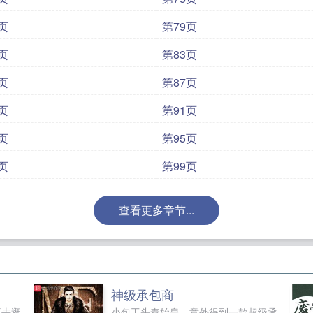
页
第79页
页
第83页
页
第87页
页
第91页
页
第95页
页
第99页
查看更多章节...
神级承包商
再去逛
小包工头秦始皇，意外得到一款超级承