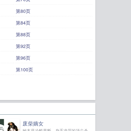
第80页
第84页
第88页
第92页
第96页
第100页
废柴嫡女
她本是冷酷果断，身手凌厉的顶尖杀