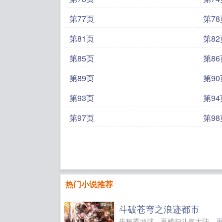
第77页
第78
第81页
第82
第85页
第86
第89页
第90
第93页
第94
第97页
第98
热门小说推荐
斗破苍穹之浪迹都市
先称霸地球，再横扫斗气大陆，