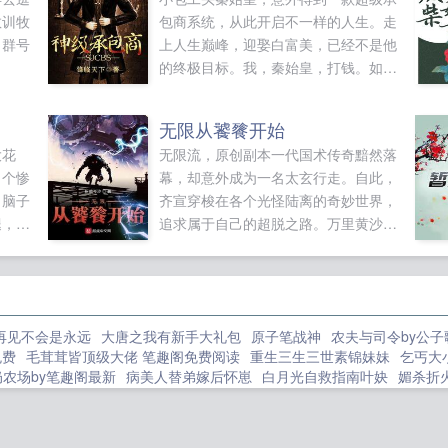
教训牧
包商系统，从此开启不一样的人生。走
，群号
上人生巅峰，迎娶白富美，已经不是他
的终极目标。我，秦始皇，打钱。如果
您喜欢神级承包商，别忘记分享给朋
友...
无限从饕餮开始
大花
无限流，原创副本一代国术传奇黯然落
了个惨
幕，却意外成为一名太玄行走。自此，
了脑子
齐宣穿梭在各个光怪陆离的奇妙世界，
腿，展
追求属于自己的超脱之路。万里黄沙，
人，还
他和大汉那颗最耀眼的将星并肩作战，
时瑾肯
抵御匈奴，霍去病豪言无他无大汉。深
父辈订
幽地穴，他推开棺木，与从中苏醒的那
和真千
位绝美血族女子，演绎跨越种族的倾世
再见不会是永远
大唐之我有新手大礼包
原子笔战神
农夫与司令by公子
家，看
爱恋。群山之巅，他凭一己之力独战众
免费
毛茸茸皆顶级大佬 笔趣阁免费阅读
重生三生三世素锦妹妹
乞丐大
则就是
仙，手握日月摘星辰！宇宙深处，他和
奶农场by笔趣阁最新
病美人替弟嫁后怀崽
白月光自救指南叶妜
媚杀折火
为和国
化外天魔展开惊天一战，世人皆言，大
拉
双帝和亲免费阅读全文
渣a系列
兽世之
婷婷沉沦记在线阅读
奶萌
人嘲笑
道尽头他为峰！以饕餮之力，吞噬天地
费阅读
带崽嫁给千亿霸总视频全集3
你要的不是我q
顾令白
拔掉氧气
和亲生
万物，踏上万界之巅！第三章开始穿
养崽短剧免费观看
午夜风流华夏神龙全文阅读目录
再见也不会在一起是