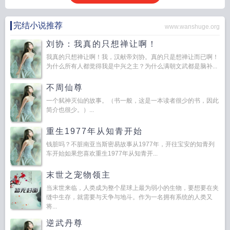
完结小说推荐
www.wanshuge.org
刘协：我真的只想禅让啊！
我真的只想禅让啊！我，汉献帝刘协。真的只是想禅让而已啊！
为什么所有人都觉得我是中兴之主？为什么满朝文武都是脑补...
不周仙尊
一个弑神灭仙的故事。（书一般，这是一本读者很少的书，因此
简介也很少。）...
重生1977年从知青开始
钱脏吗？不脏南亚当斯密易故事从1977年，开往宝安的知青列
车开始如果您喜欢重生1977年从知青开...
末世之宠物领主
当末世来临，人类成为整个星球上最为弱小的生物，要想要在夹
缝中生存，就需要与天争与地斗。作为一名拥有系统的人类又
将...
逆武丹尊