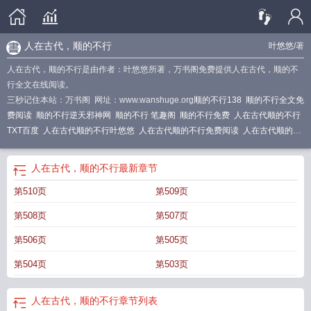
人在古代，顺的不行
叶悠悠
/著
人在古代，顺的不行是由作者：叶悠悠所著，万书阁免费提供人在古代，顺的不
行全文在线阅读。
三秒记住本站：万书阁 网址：www.wanshuge.org
顺的不行138
顺的不行全文免
费阅读
顺的不行逆天邪神网
顺的不行 笔趣阁
顺的不行免费
人在古代顺的不行
TXT百度
人在古代顺的不行叶悠悠
人在古代顺的不行免费阅读
人在古代顺的不
行
顺的不行 百度
顺的不行
人在古代顺的不行无错版
人在古代顺的不行笔趣
阁
顺的不行_叶悠悠
顺的不行之类似
顺的不行 叶悠悠
人在古代顺的不行免费
人在古代，顺的不行
最新章节
阅读笔趣阁
人在古代顺的不行百度资源
顺的不行助手
顺的不行100
人在古代
第510页
第509页
顺的不行格格党
顺的不行笔趣阁
顺的不行叶悠悠
人在古代顺的不行晋江
人在
古代顺的不行叶悠悠最新
顺的不行274
顺的不行 作者叶悠悠
顺的不行晋江
人
第508页
第507页
在古代顺的不行 txt
人在古代顺的不行TXT番外
顺的不行百度
人在古代
顺的不
行(叶悠悠)
人在古代顺的不行格格党全文阅读
人在古代顺的不行TXT
人在古代
第506页
第505页
顺的不行类似
顺在古代怎么说
顺的不行剧透
顺的不行T
人在古代顺的不行逆天
第504页
第503页
邪神网
顺的不行txt
人在古代顺的不行讲的什么
人在古代顺的不行BY叶悠悠
人
在古代顺的不行txt
顺的不行作者叶悠悠
人在古代顺的不行免费
人在古代，顺的不行
章节列表