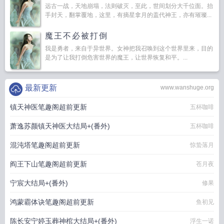
远古一战，天地崩塌，法则破灭，至此，世间划分大千位面。抬
手封天，翻掌覆地，这里，有摘星拿月的盖代神王，亦有璀璨...
魔王不必被打倒
我是勇者，来自于异世界。女神把我召唤到这个世界里来，目的
是为了让我打倒危害世界的魔王，让世界恢复和平。...
最新更新
www.wanshuge.org
镇天神医笔趣阁超前更新
五杯咖啡
萧逸苏颜镇天神医大结局+(番外)
五杯咖啡
混沌塔笔趣阁超前更新
惊蛰落月
阎王下山笔趣阁超前更新
苍月夜
宁宸大结局+(番外)
修果
鸿蒙霸体诀笔趣阁超前更新
鱼初见
陈长安宁婷玉葬神棺大结局+(番外)
浮生一诺