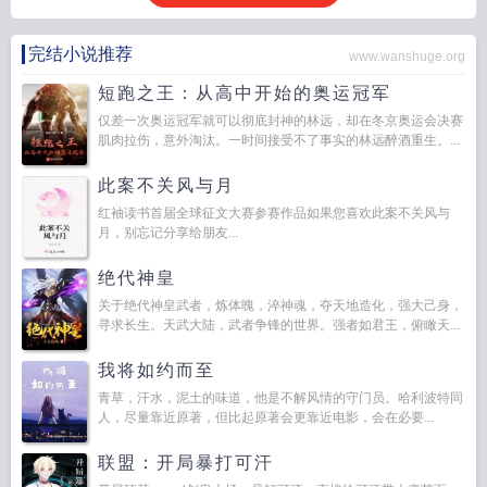
完结小说推荐
www.wanshuge.org
短跑之王：从高中开始的奥运冠军
仅差一次奥运冠军就可以彻底封神的林远，却在冬京奥运会决赛
肌肉拉伤，意外淘汰。一时间接受不了事实的林远醉酒重生。...
此案不关风与月
红袖读书首届全球征文大赛参赛作品如果您喜欢此案不关风与
月，别忘记分享给朋友...
绝代神皇
关于绝代神皇武者，炼体魄，淬神魂，夺天地造化，强大己身，
寻求长生。天武大陆，武者争锋的世界。强者如君王，俯瞰天...
我将如约而至
青草，汗水，泥土的味道，他是不解风情的守门员。哈利波特同
人，尽量靠近原著，但比起原著会更靠近电影，会在必要...
联盟：开局暴打可汗