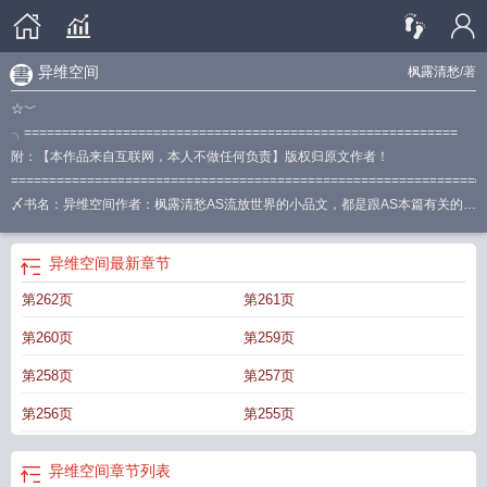
异维空间
枫露清愁
/著
☆﹀
╮=========================================================
附：【本作品来自互联网，本人不做任何负责】版权归原文作者！
=============================================================
〆书名：异维空间作者：枫露清愁AS流放世界的小品文，都是跟AS本篇有关的，
请注意，这些小文几乎都和IT无关，反而和人文历史旅游关系密切，是
异维度空
间
异维空间是真的存在吗
异维空间电影
异维空间装饰公司的电话号码
异维空
异维空间
最新章节
间长什么样
异空间是诈骗吗
异维空间技术深圳有限公司
异维空间的样子
空间
第262页
第261页
异构
异构空间
四维
异维空间长什么样子
异空间安全官网
异空间安全怎么
样
异维空间 枫露清愁
异质空间
空间异构是什么意思
异形空间什么意思
异位
第260页
第259页
空间
异质空间是什么意思
异维空间指的是哪些
异形空间图
异空间犯法吗
异空
间简图
异空间是什么意思啊
异空间和维度空间
异空间理论
异空间软件是干嘛
第258页
第257页
的
一维空间
异空间图片
异维空间是什么
异维空间与血池有何关联?
异维空间
第256页
第255页
怎么画
异维空间游戏
异维空间
章节列表