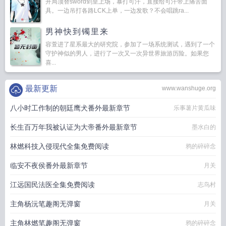
开局顶替sword剑皇上场，暴打可汗，直接给可汗带上痛苦面
具。一边吊打各路LCK上单，一边发歌？不会唱跳ra...
男神快到镯里来
容萱进了星系最大的研究院，参加了一场系统测试，遇到了一个
守护神似的男人，进行了一次又一次异世界旅游历险。如果您
喜...
最新更新
www.wanshuge.org
八小时工作制的朝廷鹰犬番外最新章节
乐事薯片黄瓜味
长生百万年我被认证为大帝番外最新章节
墨水白的
林燃科技入侵现代全集免费阅读
鸦的碎碎念
临安不夜侯番外最新章节
月关
江远国民法医全集免费阅读
志鸟村
主角杨沅笔趣阁无弹窗
月关
主角林燃笔趣阁无弹窗
鸦的碎碎念