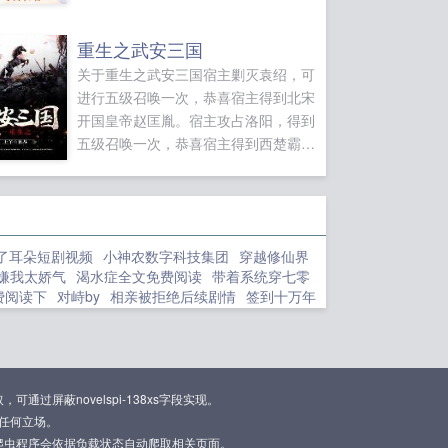
咬她的唇，做深入交流。更多免费小说
请收藏po18mvip...
重生之武安三国
关于重生之武安三国宿主剿灭袁绍，可
进行五级召唤一次，恭喜宿主得到北宋
开国皇帝赵匡胤。宿主攻占洛阳，得到
五级召唤一次，恭喜宿主得到西楚霸王
项羽。重生至东汉末年的少年，得到了
近乎逆天的召唤系统可这...
了耳朵短剧视频
小神农数字科技集团
穿越修仙界
嫌我太娇气
渴水症全文免费阅读
带着系统穿七零
费阅读下
对峙by
相亲被拒绝后续剧情
签到十万年
清穿福晋很神秘
敢向皇上骗个娃类似古文
夺爱
最新章节更新时间查询
我的背包很小原唱完整版
间诡事
带着系统穿七零抢了男主
嫂嫂万福txt百度
妻免费观看
爱上大明星全文阅读
妻子在她的生日
扫描万物TXT入口
相亲被拒 6
对峙关系TXT
六个
屏蔽novelspi-138xs字段实现。
她撩红了耳朵合集
黑暗萌可最后去哪了
造化级神
任何立场。
的团宠千金美又飒更新
后勤总管的雅称
对峙关系
爬虫程序会依据负载状态自动爬取相关页面。