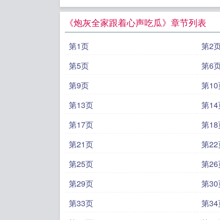
《炮灰全家跟着心声吃瓜》章节列表
第1页
第2
第5页
第6
第9页
第10
第13页
第14
第17页
第18
第21页
第22
第25页
第26
第29页
第30
第33页
第34