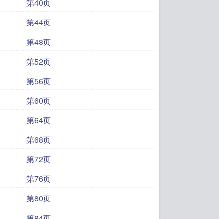
第40页
第44页
第48页
第52页
第56页
第60页
第64页
第68页
第72页
第76页
第80页
第84页