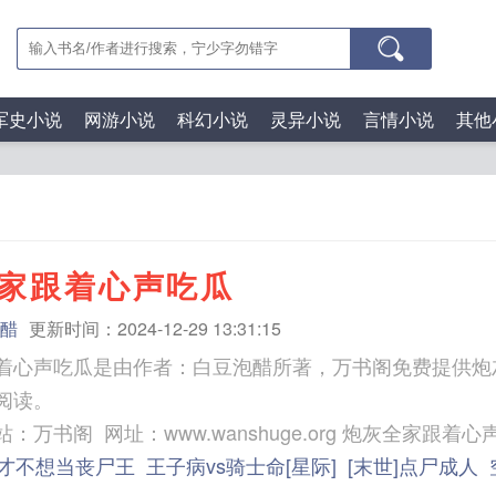
军史小说
网游小说
科幻小说
灵异小说
言情小说
其他
家跟着心声吃瓜
醋
更新时间：2024-12-29 13:31:15
着心声吃瓜是由作者：白豆泡醋所著，万书阁免费提供炮
阅读。
三秒记住本站：万书阁 网址：www.wanshuge.org 
才不想当丧尸王
王子病vs骑士命[星际]
[末世]点尸成人