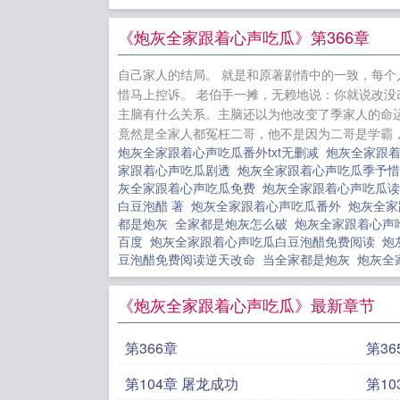
异能者
失
会+番外
刚
《炮灰全家跟着心声吃瓜》第366章
穿]
致万年
自己家人的结局。 就是和原著剧情中的一致，每个
他找我协议
惜马上控诉。 老伯手一摊，无赖地说：你就说改没
主脑有什么关系。主脑还以为他改变了季家人的命运
竟然是全家人都冤枉二哥，他不是因为二哥是学霸，
炮灰全家跟着心声吃瓜番外txt无删减
炮灰全家跟
家跟着心声吃瓜剧透
炮灰全家跟着心声吃瓜季予
灰全家跟着心声吃瓜免费
炮灰全家跟着心声吃瓜
白豆泡醋 著
炮灰全家跟着心声吃瓜番外
炮灰全
都是炮灰
全家都是炮灰怎么破
炮灰全家跟着心声
百度
炮灰全家跟着心声吃瓜白豆泡醋免费阅读
炮
豆泡醋免费阅读逆天改命
当全家都是炮灰
炮灰全
《炮灰全家跟着心声吃瓜》最新章节
第366章
第36
第104章 屠龙成功
第10