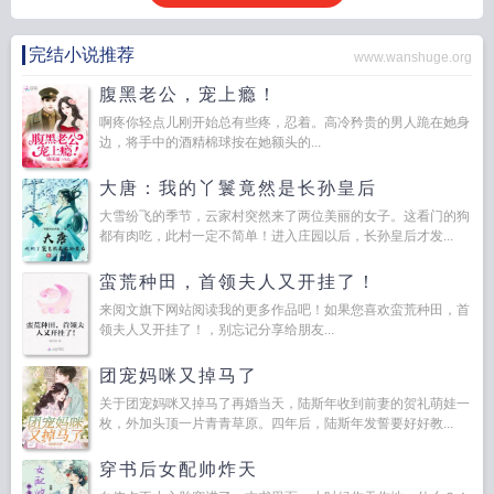
完结小说推荐
www.wanshuge.org
腹黑老公，宠上瘾！
啊疼你轻点儿刚开始总有些疼，忍着。高冷矜贵的男人跪在她身
边，将手中的酒精棉球按在她额头的...
大唐：我的丫鬟竟然是长孙皇后
大雪纷飞的季节，云家村突然来了两位美丽的女子。这看门的狗
都有肉吃，此村一定不简单！进入庄园以后，长孙皇后才发...
蛮荒种田，首领夫人又开挂了！
来阅文旗下网站阅读我的更多作品吧！如果您喜欢蛮荒种田，首
领夫人又开挂了！，别忘记分享给朋友...
团宠妈咪又掉马了
关于团宠妈咪又掉马了再婚当天，陆斯年收到前妻的贺礼萌娃一
枚，外加头顶一片青青草原。四年后，陆斯年发誓要好好教...
穿书后女配帅炸天