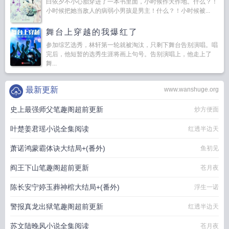
白依夕不小心胎穿进了一本书里面，小时候作天作地。什么？！
小时候把她当敌人的病弱小男孩是男主！什么？！小时候被...
舞台上穿越的我爆红了
参加综艺选秀，林轩第一轮就被淘汰，只剩下舞台告别演唱。唱
完后，他短暂的选秀生涯将画上句号。告别演唱上，他走上了
舞...
最新更新
www.wanshuge.org
史上最强师父笔趣阁超前更新
炒方便面
叶楚姜君瑶小说全集阅读
红透半边天
萧诺鸿蒙霸体诀大结局+(番外)
鱼初见
阎王下山笔趣阁超前更新
苍月夜
陈长安宁婷玉葬神棺大结局+(番外)
浮生一诺
警报真龙出狱笔趣阁超前更新
红透半边天
苏文陆晚风小说全集阅读
苍月夜