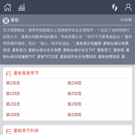
夏歇
计尔
/著
京大迎新晚会，身旁学姐指着台上演讲的学生会主席段宵：一位出了名的恃帅行
凶贵公子。看着白纸般单纯的夏仰，学姐语重心长：“你可千万要离他远点！”夏仰
乖乖挪开视线，莞尔：“放心，我不吃这款。”..
夏歇雀尔笔趣阁
夏歇by雀尔免费
阅读
夏歇雀尔
夏歇by雀尔全文免费
夏歇by雀尔全文TXT
夏歇晋江
夏歇期
夏
歇by雀尔笔趣阁TXT
夏歇TXT百度
夏歇段宵全文免费阅读
夏歇免费阅读
夏歇
TXT百度雀尔
夏歇by雀尔番外百度
夏歇的作品
夏歇夏仰段霄笔趣阁
夏歇by计
尔百度
夏歇雀尔免费阅读
夏歇 雀尔
夏歇写的
夏歇计尔笔趣阁
夏歇TXT
夏歇
夏歇
最新章节
段宵夏仰
夏歇计尔
夏歇by雀尔全文免费阅读
夏歇by
夏歇夏仰段霄免费阅读
故
第235页
第234页
事外的人夏歇
夏歇段宵
夏歇晋江文学城
夏歇计尔晋江
夏歇cayratia的隐喻
夏
歇附带番外TXT百度
夏歇 计尔
夏歇by计尔
夏歇番外在线阅读
夏歇by计尔免费
第233页
第232页
阅读
夏歇by雀尔晋江
夏歇by雀尔免费阅读笔趣阁
夏歇by雀尔番外
夏歇是什么
意思
夏歇cayratia翻译成中文
夏歇by计尔笔趣阁
夏歇by雀尔全文TXT百度
夏歇
第231页
第230页
by雀尔全文免费阅读笔趣阁
夏歇番外
夏歇免费阅读无弹窗
夏歇by计尔全文免费
第229页
第228页
阅读晋江
夏歇by计尔全文免费阅读
夏歇期是多久
夏歇by雀尔po
夏歇百度
夏
歇讲的什么
故事外的人by夏歇
夏歇
章节列表