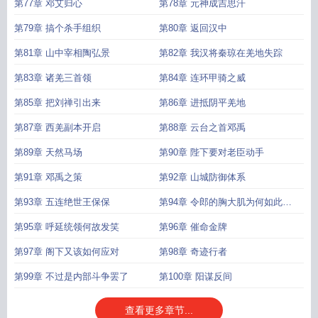
第77章 邓艾归心
第78章 元神成吉思汗
第79章 搞个杀手组织
第80章 返回汉中
第81章 山中宰相陶弘景
第82章 我汉将秦琼在羌地失踪
第83章 诸羌三首领
第84章 连环甲骑之威
第85章 把刘禅引出来
第86章 进抵阴平羌地
第87章 西羌副本开启
第88章 云台之首邓禹
第89章 天然马场
第90章 陛下要对老臣动手
第91章 邓禹之策
第92章 山城防御体系
第93章 五连绝世王保保
第94章 令郎的胸大肌为何如此浮
夸
第95章 呼延统领何故发笑
第96章 催命金牌
第97章 阁下又该如何应对
第98章 奇迹行者
第99章 不过是内部斗争罢了
第100章 阳谋反间
查看更多章节...