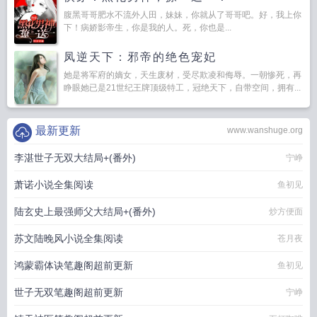
腹黑哥哥肥水不流外人田，妹妹，你就从了哥哥吧。好，我上你
下！病娇影帝生，你是我的人。死，你也是...
凤逆天下：邪帝的绝色宠妃
她是将军府的嫡女，天生废材，受尽欺凌和侮辱。一朝惨死，再
睁眼她已是21世纪王牌顶级特工，冠绝天下，自带空间，拥有...
最新更新
www.wanshuge.org
李湛世子无双大结局+(番外)
宁峥
萧诺小说全集阅读
鱼初见
陆玄史上最强师父大结局+(番外)
炒方便面
苏文陆晚风小说全集阅读
苍月夜
鸿蒙霸体诀笔趣阁超前更新
鱼初见
世子无双笔趣阁超前更新
宁峥