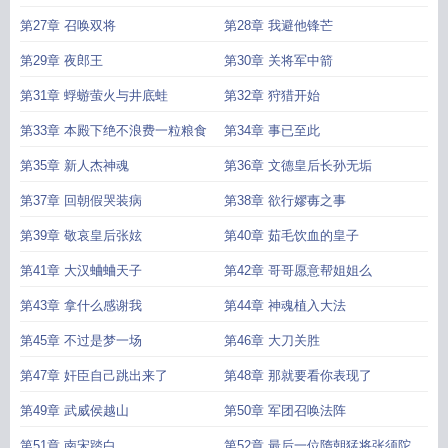
第27章 召唤双将
第28章 我避他锋芒
第29章 夜郎王
第30章 关将军中箭
第31章 蜉蝣萤火与井底蛙
第32章 狩猎开始
第33章 本殿下绝不浪费一粒粮食
第34章 事已至此
第35章 新人杰神魂
第36章 文德皇后长孙无垢
第37章 回朝假哭装病
第38章 欲行嫪毐之事
第39章 敬哀皇后张妶
第40章 茹毛饮血的皇子
第41章 大汉蛐蛐天子
第42章 哥哥愿意帮姐姐么
第43章 拿什么感谢我
第44章 神魂植入大法
第45章 不过是梦一场
第46章 大刀关胜
第47章 奸臣自己跳出来了
第48章 那就要看你表现了
第49章 武威侯越山
第50章 军团召唤法阵
第51章 南宋踏白
第52章 最后一位隋朝猛将张须陀