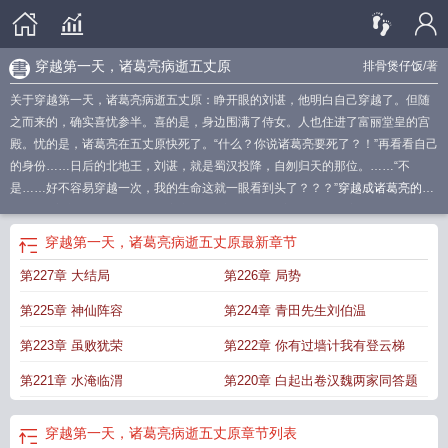
穿越第一天，诸葛亮病逝五丈原
排骨煲仔饭
/著
关于穿越第一天，诸葛亮病逝五丈原：睁开眼的刘谌，他明白自己穿越了。但随
之而来的，确实喜忧参半。喜的是，身边围满了侍女。人也住进了富丽堂皇的宫
殿。忧的是，诸葛亮在五丈原快死了。“什么？你说诸葛亮要死了？！”再看看自己
的身份……日后的北地王，刘谌，就是蜀汉投降，自刎归天的那位。……“不
是……好不容易穿越一次，我的生命这就一眼看到头了？？？”
穿越成诸葛亮的弟
弟
诸葛亮穿越到异界的
诸葛亮穿越了
穿越成诸葛亮弟弟
诸葛亮病逝五丈原哪
一集
穿越诸葛亮的夫人
穿越到诸葛亮手下做事
穿越诸葛亮老婆
诸葛亮穿越到
穿越第一天，诸葛亮病逝五丈原
最新章节
宋朝后续
诸葛亮穿越
诸葛亮是穿越
诸葛亮穿越电影
穿越诸葛亮的妻子
诸葛亮
第227章 大结局
第226章 局势
穿越者
诸葛亮穿越都市的
诸葛亮穿越文
穿越五丈原诸葛亮续命的视频播放
诸
葛亮穿越的
外卖穿越诸葛亮五丈原
诸葛亮穿越到现代短剧
诸葛亮穿越现代
诸
第225章 神仙阵容
第224章 青田先生刘伯温
葛亮病逝五丈原插曲
诸葛亮穿越剧
诸葛亮穿越异界的
诸葛亮穿越到现代的最新
章节更新时
诸葛亮病逝五丈原
穿越之诸葛亮
诸葛亮病逝五丈原原文
有没有诸
第223章 虽败犹荣
第222章 你有过墙计我有登云梯
葛亮穿越到现代的
穿越诸葛亮徒弟
穿越第一天
穿越诸葛亮的完本
穿越诸葛亮
第221章 水淹临渭
第220章 白起出卷汉魏两家同答题
免费阅读
穿越为诸葛亮最爱的人
穿越诸葛亮
诸葛亮穿越现代的
诸葛亮穿越到
现在适合什么工作
诸葛亮病逝五丈原的故事简介
诸葛亮穿越异世
穿越见到诸葛
亮
诸葛亮穿越到现代能做什么
诸葛亮穿越时空
穿越诸葛亮的推荐
穿越诸葛亮
穿越第一天，诸葛亮病逝五丈原
章节列表