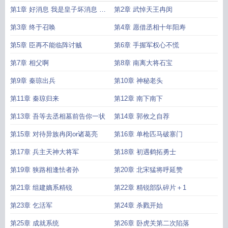
之妻
诸葛亮病逝五丈原佳句
穿越第一天诸葛亮病逝五丈原
诸葛亮穿越异界
诸
第1章 好消息 我是皇子坏消息 是
第2章 武悼天王冉闵
葛亮穿越到现代能做什么工作
穿越五丈原诸葛亮续命的
三国演义诸葛亮病逝五
丈原
老三国诸葛亮病逝五丈原视频
穿越诸葛亮妻子
诸葛亮穿越成朱元璋
穿越
蜀汉的皇子
第3章 终于召唤
第4章 愿借丞相十年阳寿
剧诸葛亮
诸葛亮穿越动画
诸葛亮病逝五丈原满屏弹幕
穿越到诸葛亮
穿越 诸葛
第5章 臣再不能临阵讨贼
第6章 手握军权心不慌
亮
诸葛亮穿越到现代电视剧
诸葛亮穿越到现代
第7章 相父啊
第8章 南离大将石宝
第9章 秦琼出兵
第10章 神秘老头
第11章 秦琼归来
第12章 南下南下
第13章 吾等去丞相墓前告你一状
第14章 郭攸之自荐
第15章 对待异族冉闵or诸葛亮
第16章 单枪匹马破寨门
第17章 兵主天神大将军
第18章 初遇鹤拓勇士
第19章 狭路相逢怯者孙
第20章 北宋猛将呼延赞
第21章 组建嫡系精锐
第22章 精锐部队碎片＋1
第23章 乞活军
第24章 杀戮开始
第25章 成就系统
第26章 卧虎关第二次陷落