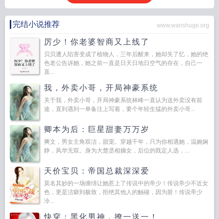
完结小说推荐
www.wanshuge.org
厉少！你老婆智商又上线了
贝贝遭人陷害变成了植物人，三年后醒来，她却失了忆，她的绝
色老公告诉她，她之前一直是日天日地日空气的存在，自己一
直...
我，外卖小哥，开局神豪系统
关于我，外卖小哥，开局神豪系统林峰一直认为送外卖没有前
途，直到遇到一单备注上写着，要个年轻生猛的外卖小哥...
卿本为后：巨星甜妻万万岁
爽文，男女主角双洁，甜宠。穿越千年，只为你相遇她，温婉娴
静，风华无双。身为大楚丞相嫡女，后位的既定人选，...
天价宝贝：帝国总裁深深爱
莫名其妙的一场缠绵让她惹上了传说中的帝少！传说帝少不近女
色，更是洁癖到极致，拒绝其他人的触碰，因为脏！传说帝少
冷...
快穿：黑化男神，撩一送一！