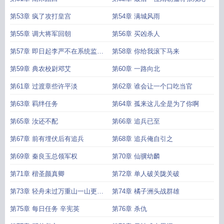
第53章 疯了攻打皇宫
第54章 满城风雨
第55章 调大将军回朝
第56章 买凶杀人
第57章 即日起李严不在系统监控
第58章 你给我滚下马来
范围内
第59章 典农校尉邓艾
第60章 一路向北
第61章 过渡章些许平淡
第62章 谁会让一个口吃当官
第63章 羁绊任务
第64章 孤来这儿全是为了你啊
第65章 汝还不配
第66章 追兵已至
第67章 前有埋伏后有追兵
第68章 追兵俺自引之
第69章 秦良玉总领军权
第70章 仙骥幼麟
第71章 楷圣颜真卿
第72章 单人破关陇关破
第73章 轻舟未过万重山一山更比
第74章 橘子洲头战群雄
一山高
第75章 每日任务 辛宪英
第76章 杀仇