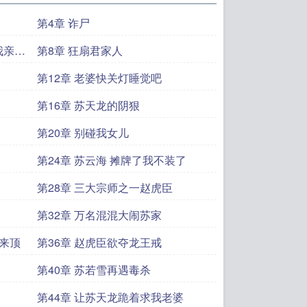
第4章 诈尸
我亲儿
第8章 狂扇君家人
第12章 老婆快关灯睡觉吧
第16章 苏天龙的阴狠
第20章 别碰我女儿
第24章 苏云海 摊牌了我不装了
第28章 三大宗师之一赵虎臣
第32章 万名混混大闹苏家
出来顶
第36章 赵虎臣欲夺龙王戒
第40章 苏若雪再遇毒杀
第44章 让苏天龙跪着求我老婆