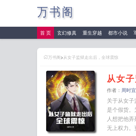
万书阁
首 页
玄幻修真
重生穿越
都市小说
万书阁
>
从女子监狱走出后，全球震惊
从女子
作者：
周时宜
关于从女子
是个假货。
人想把他弄
无上权力。