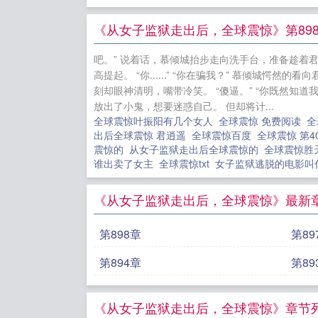
小杂种，去
（跪地痛哭
《从女子监狱走出后，全球震惊》第89
摇头，还不忘
吧。” 说着话，慕倾城抬步走向洗手台，准备趁着
狱走出后，
高提起。 “你......” “你在骗我？” 慕倾
妻娇娇小姐
刻却眼神清明，嘴带冷笑。 “傻逼。” “你既然知
放出了小鬼，想要迷惑自己。 但却将计...
野重生后妹
全球震惊叶振阳有几个女人
全球震惊 免费阅读
全
以风水镇九
出后全球震惊 君逍遥
全球震惊百度
全球震惊 第4
夜十七
十
震惊的
从女子监狱走出后全球震惊的
全球震惊胜
谁出卖了女主
全球震惊txt
女子监狱逃脱的电影
《从女子监狱走出后，全球震惊》最新
第898章
第89
第894章
第89
《从女子监狱走出后，全球震惊》章节