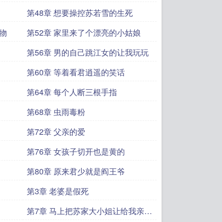
第48章 想要操控苏若雪的生死
物
第52章 家里来了个漂亮的小姑娘
第56章 男的自己跳江女的让我玩玩
第60章 等着看君逍遥的笑话
第64章 每个人断三根手指
第68章 虫雨毒粉
第72章 父亲的爱
第76章 女孩子切开也是黄的
第80章 原来君少就是阎王爷
第3章 老婆是假死
第7章 马上把苏家大小姐让给我亲儿