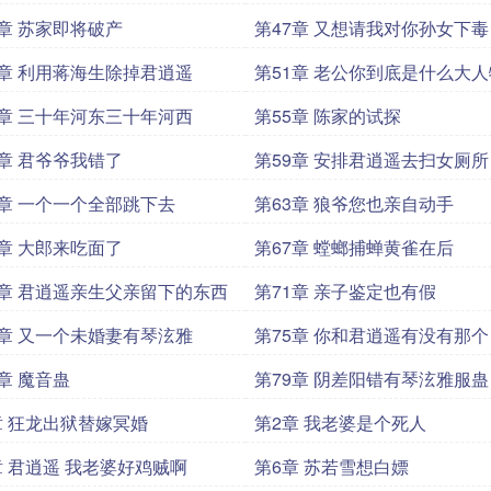
6章 苏家即将破产
第47章 又想请我对你孙女下毒
0章 利用蒋海生除掉君逍遥
第51章 老公你到底是什么大人
4章 三十年河东三十年河西
第55章 陈家的试探
8章 君爷爷我错了
第59章 安排君逍遥去扫女厕所
2章 一个一个全部跳下去
第63章 狼爷您也亲自动手
6章 大郎来吃面了
第67章 螳螂捕蝉黄雀在后
0章 君逍遥亲生父亲留下的东西
第71章 亲子鉴定也有假
4章 又一个未婚妻有琴泫雅
第75章 你和君逍遥有没有那个
8章 魔音蛊
第79章 阴差阳错有琴泫雅服蛊
章 狂龙出狱替嫁冥婚
第2章 我老婆是个死人
章 君逍遥 我老婆好鸡贼啊
第6章 苏若雪想白嫖