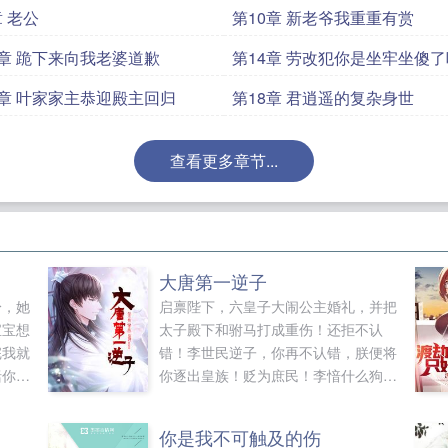
章 老公
第10章 新老爷我重重有赏
3章 跪下来向我老婆道歉
第14章 劳改犯你是坐牢坐傻了
7章 叶家家主恭迎殿主回归
第18章 君逍遥的复杂身世
查看更多章节...
大唐第一逆子
身，她
启禀陛下，六皇子大闹公主婚礼，并把
宝宝想
太子殿下和驸马打成重伤！还拒不认
完我就
错！李世民逆子，你再不认错，朕便将
括你传
你逐出皇族！贬为庶民！李愔什么狗屁
事果断
皇子！我不稀罕！半年后。李世民李愔
又或者
肯认错了么？陛下，六皇子拒不认错，
你是我不可触及的伤
欲罢不
并且现在过的比您好。他的琉璃厂月入