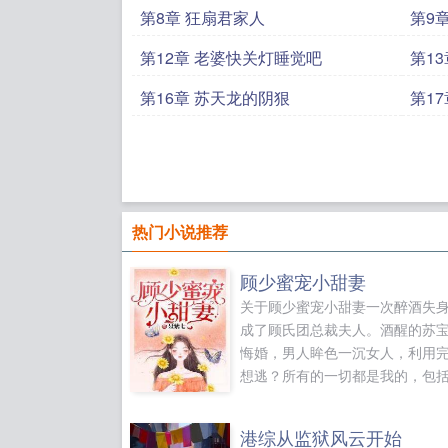
第8章 狂扇君家人
第9
第12章 老婆快关灯睡觉吧
第1
第16章 苏天龙的阴狠
第1
热门小说推荐
顾少蜜宠小甜妻
关于顾少蜜宠小甜妻一次醉酒失
成了顾氏团总裁夫人。酒醒的苏
悔婚，男人眸色一沉女人，利用
想逃？所有的一切都是我的，包
闻，都说宁惹阎王不惹顾言，做
狠厉，可偏偏这个小女人除外。
港综从监狱风云开始
是一物降一物，他只对这个女人