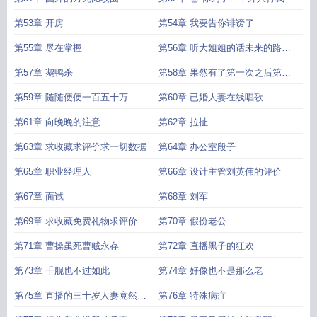
第53章 开房
第54章 我要告你诽谤了
第55章 尽在掌握
第56章 听大姐姐的话未来的路好
走
第57章 鹅鸭杀
第58章 果然有了第一次之后第二
次就有点水到渠成了
第59章 随随便便一百五十万
第60章 已婚人妻在线唱歌
第61章 向晚晚的注意
第62章 拉扯
第63章 求收藏求评价求一切数据
第64章 办公室段子
第65章 职业经理人
第66章 设计主管刘英伟的评价
第67章 面试
第68章 刘军
第69章 求收藏免费礼物求评价
第70章 假扮老公
第71章 曹操虽死曹贼永存
第72章 直播黑子的狂欢
第73章 千舰也不过如此
第74章 好像也不是那么老
第75章 直播的三十岁人妻竟然是
第76章 特殊病症