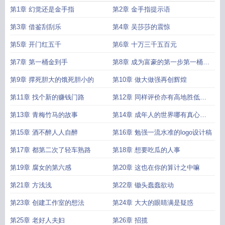
心通如何修炼
他心通能传男女
他心通的人厉害吗
他心 通
他心通最高境界
他
第1章 幻觉还是金手指
第2章 金手指提示语
心通武侠阅读
他心通可以控制别人吗
拥有他心通的人厉害吗
他心通知乎
他心
通的人有哪些特征
他心通法
他心通的修行方法
他心通
他心通能感应未来吗
他
第3章 借鉴刮刮乐
第4章 吴莎莎的震惊
心通让人震惊
他心通几果
他心通的人境界有多高
他心通的层次
他心通什么意
第5章 开门红五千
第6章 十万三千五百元
思
他心通百科
第7章 第一桶金到手
第8章 成为富豪的第一步第一桶金
的到来
第9章 撑死胆大的饿死胆小的
第10章 做大做强再创辉煌
第11章 找个新的赚钱门路
第12章 同样评价亦有高地胜低之
分
第13章 青梅竹马的故事
第14章 成年人的世界哪有真心相
爱都是见色起意罢了
第15章 酒不醉人人自醉
第16章 勉强一流水准的logo设计稿
第17章 都第二次了轻车熟路
第18章 想要吃瓜的人事
第19章 腐女的第六感
第20章 这也在你的算计之中嘛
第21章 方浅浅
第22章 锄头蠢蠢欲动
第23章 创建工作室的想法
第24章 大大的眼睛满是疑惑
第25章 老好人夫妇
第26章 招揽