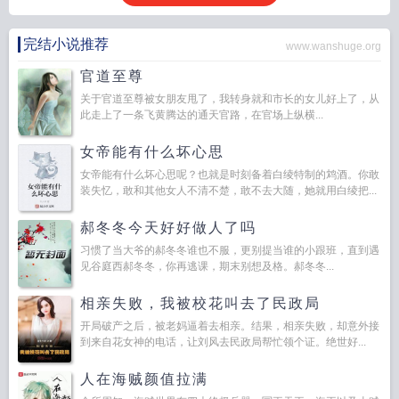
完结小说推荐
www.wanshuge.org
官道至尊
关于官道至尊被女朋友甩了，我转身就和市长的女儿好上了，从
此走上了一条飞黄腾达的通天官路，在官场上纵横...
女帝能有什么坏心思
女帝能有什么坏心思呢？也就是时刻备着白绫特制的鸩酒。你敢
装失忆，敢和其他女人不清不楚，敢不去大随，她就用白绫把...
郝冬冬今天好好做人了吗
习惯了当大爷的郝冬冬谁也不服，更别提当谁的小跟班，直到遇
见谷庭西郝冬冬，你再逃课，期末别想及格。郝冬冬...
相亲失败，我被校花叫去了民政局
开局破产之后，被老妈逼着去相亲。结果，相亲失败，却意外接
到来自花女神的电话，让刘风去民政局帮忙领个证。绝世好...
人在海贼颜值拉满