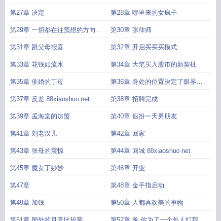
第27章 决定
第28章 哪里来的女疯子
第29章 一切都在往预想的方向发
第30章 张律师
展
第31章 跟父母报喜
第32章 开启买买买模式
第33章 花钱如流水
第34章 大笔买入股市的新契机
第35章 催婚的丁母
第36章 身处的位置决定了眼界和
想法
第37章 反差 88xiaoshuo net
第38章 招聘完成
第39章 孟海棠的加盟
第40章 假扮一天男朋友
第41章 刘老汉儿
第42章 回家
第43章 张母的震惊
第44章 回城 88xiaoshuo net
第45章 魔女丁妙妙
第46章 开业
第47章
第48章 金手指启动
第49章 加钱
第50章 人都喜欢美的事物
第51章 国外的月亮比较圆
第52章 爸 你为了一个外人打我