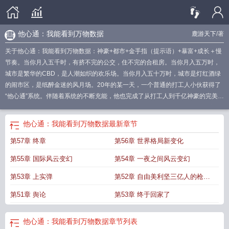
他心通：我能看到万物数据
鹿游天下
/著
关于他心通：我能看到万物数据：神豪+都市+金手指（提示语）+暴富+成长＋慢
节奏。当你月入五千时，有挤不完的公交，住不完的合租房。当你月入五万时，
城市是繁华的CBD，是人潮如织的欢乐场。当你月入五十万时，城市是灯红酒绿
的闹市区，是纸醉金迷的风月场。20年的某一天，一个普通的打工人小伙获得了
“他心通”系统。伴随着系统的不断充能，他也完成了从打工人到千亿神豪的完美蜕
变。利用得来的高科技，他成为了世界首富，并被评为：“最贴近人民生活的富豪
老板！”在某次电视会谈中，记者采访问道：“张先生，请问您这一路走来最大的感
他心通：我能看到万物数据
最新章节
想是什么呢。”“应当是感谢我生命中那遇到的一百个贵人。”
他心通修炼方法
他心
第57章 终章
第56章 世界格局新变化
通有什么用
他心通如何修
他心通真的存在吗
他心通能通过什么咒语获得
他心
通能知道别人的秘密吗
他心通全集
他心通法术
他心通修炼方法的口诀
他心通
第55章 国际风云变幻
第54章 一夜之间风云变幻
能知道别人一切信息吗
他心通修炼法
他心通属于什么水平
他心通多远都可以听
到吗
他心通的人什么特征
他心通能控制人吗
拥有他心通的人多吗
他心通口诀
第53章 上实弹
第52章 自由美利坚三亿人的枪战
秘诀修炼
他心通的化解方法
他心通咒语怎么读
他心通的概念
他心通的人
他心
梦
第51章 舆论
第53章 终于回家了
通图片
他心通吧
他心通能知道别人未来想法吗
他心通我能看到万物数据
他心
通修炼
他心通的人多吗
他心通的人不能乱来
他心通揭秘
他心通的修炼方法
他
心通开启前的征兆
他心通能知道他人的心事
他心通是真的吗
他心通怎么用
他
他心通：我能看到万物数据
章节列表