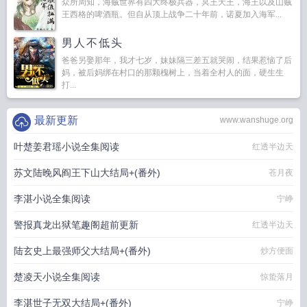
众所周知，海贼世界有四大终极兵器，冥王天王，海王以及山贼
王西格的啤酒瓶。但自从顶上战争二十年前，诺夏加入海军...
男人不低头
爸爸另娶那年，我才七岁，妹妹隔三差五就哭闹，结果惹恼了后
妈，被后妈绑在村口的那颗槐树上，当着全村人的面，硬生生
打...
最新更新
www.wanshuge.org
叶楚姜君瑶小说全集阅读
红透半边天
苏文陆晚风阎王下山大结局+(番外)
苍月夜
李湛小说全集阅读
宁峥
警报真龙出狱笔趣阁超前更新
红透半边天
陆玄史上最强师父大结局+(番外)
炒方便面
楚凌天小说全集阅读
惊蛰落月
李湛世子无双大结局+(番外)
宁峥