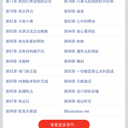
美少女
第77章 把你们养进我的后宫
第78章 只要马屁拍的好升职加薪
跑不了
第79章 再次拜访
第80章 做菜
第81章 斗智斗勇
第82章 心中的悸动
第83章 水床没见过去瞧瞧
第84章 他心通系统
第85章 来自富婆的帮助
第86章 收购
第87章 没有挂狗都不玩
第88章 属性点的用处
第89章 冰糯种
第90章 雕刻
第91章 堵门的王聪
第92章 一切都是那么水到渠成
第93章 内测版本制作完成
第94章 天赋激活
第95章 刷属性点
第96章 设计部的哀嚎
第97章 幸运日
第98章 错位时空
第99章 联系共青团
88xiaoshuo net
查看更多章节...